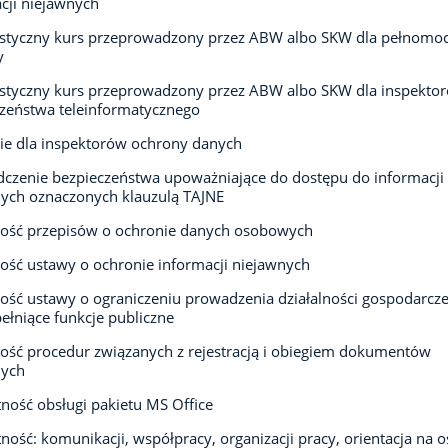
cji niejawnych
istyczny kurs przeprowadzony przez ABW albo SKW dla pełnomo
y
istyczny kurs przeprowadzony przez ABW albo SKW dla inspekto
zeństwa teleinformatycznego
ie dla inspektorów ochrony danych
czenie bezpieczeństwa upoważniające do dostępu do informacji
ych oznaczonych klauzulą TAJNE
ość przepisów o ochronie danych osobowych
ść ustawy o ochronie informacji niejawnych
ść ustawy o ograniczeniu prowadzenia działalności gospodarcze
ełniące funkcje publiczne
ść procedur związanych z rejestracją i obiegiem dokumentów
nych
ność obsługi pakietu MS Office
ność: komunikacji, współpracy, organizacji pracy, orientacja na o