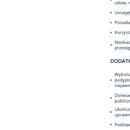
celów,
Umiejęt
Posiada
Korzyst
Nieska
przest
DODAT
Wykszta
podypl
niejaw
Doświad
publicz
Ukończo
uprawni
Podsta