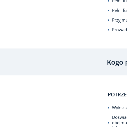
Pełni f
Pełni f
Przyjmu
Prowadz
Kogo 
POTRZE
Wykszta
Doświad
obejmu