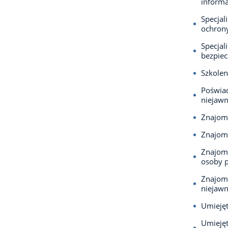
informa
Specjal
ochron
Specjal
bezpiec
Szkolen
Poświad
niejawn
Znajom
Znajomo
Znajomo
osoby p
Znajomo
niejaw
Umiejęt
Umiejęt