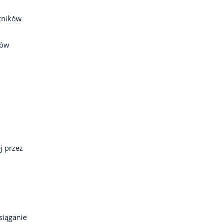
cników
rów
j przez
siąganie