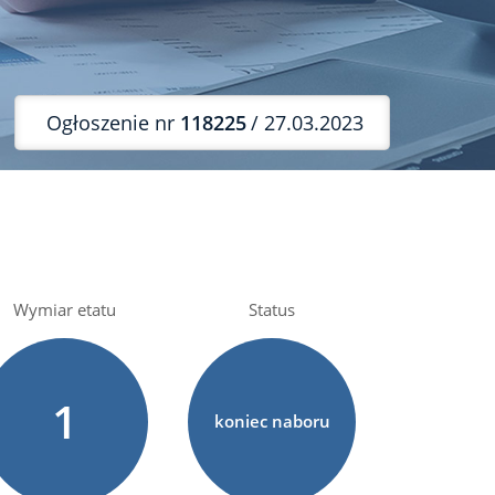
Ogłoszenie nr
118225
/ 27.03.2023
Wymiar etatu
Status
1
koniec naboru