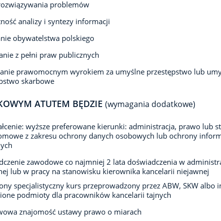
 rozwiązywania problemów
ność analizy i syntezy informacji
nie obywatelstwa polskiego
anie z pełni praw publicznych
zanie prawomocnym wyrokiem za umyślne przestępstwo lub umy
ępstwo skarbowe
KOWYM ATUTEM BĘDZIE
(wymagania dodatkowe)
łcenie: wyższe preferowane kierunki: administracja, prawo lub s
omowe z zakresu ochrony danych osobowych lub ochrony inform
nych
czenie zawodowe co najmniej 2 lata doświadczenia w administra
nej lub w pracy na stanowisku kierownika kancelarii niejawnej
ny specjalistyczny kurs przeprowadzony przez ABW, SKW albo i
one podmioty dla pracowników kancelarii tajnych
wowa znajomość ustawy prawo o miarach