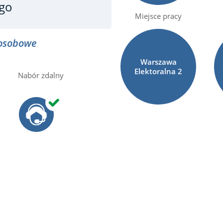
ego
Miejsce pracy
osobowe
Warszawa
Elektoralna
2
Nabór zdalny