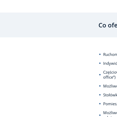
Co of
Ruchom
Indywid
Częścio
office”)
Możliwo
Stołów
Pomiesz
Możliwo