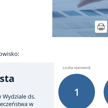
owisko:
Liczba stanowisk
sta
1
 Wydziale ds.
ieczeństwa w