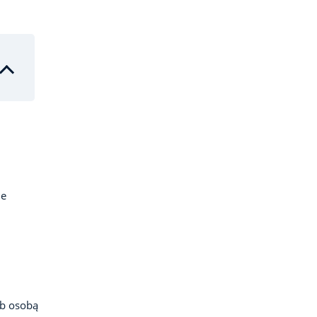
me
ub osobą