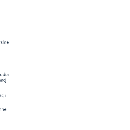
ślne
tudia
acji
cji
nne