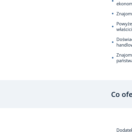
ekonom
Znajomo
Powyże
właścic
Doświa
handlo
Znajomo
państw
Co of
Dodatek