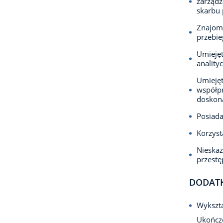
zarząd
skarbu 
Znajomo
przebie
Umiejęt
anality
Umiejęt
współpr
doskon
Posiada
Korzyst
Nieska
przest
DODAT
Wykszta
Ukończ