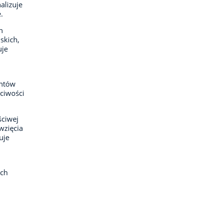
alizuje
.
h
skich,
uje
entów
ciwości
ściwej
wzięcia
uje
ach