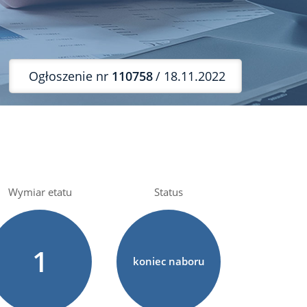
Ogłoszenie nr
110758
/ 18.11.2022
Wymiar etatu
Status
1
koniec naboru