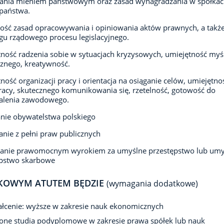
zania mieniem państwowym oraz zasad wynagradzania w spółka
państwa.
ść zasad opracowywania i opiniowania aktów prawnych, a takż
gu rządowego procesu legislacyjnego.
ność radzenia sobie w sytuacjach kryzysowych, umiejętność myś
cznego, kreatywność.
ność organizacji pracy i orientacja na osiąganie celów, umiejętno
acy, skutecznego komunikowania się, rzetelność, gotowość do
alenia zawodowego.
nie obywatelstwa polskiego
anie z pełni praw publicznych
zanie prawomocnym wyrokiem za umyślne przestępstwo lub umy
ępstwo skarbowe
KOWYM ATUTEM BĘDZIE
(wymagania dodatkowe)
łcenie: wyższe w zakresie nauk ekonomicznych
one studia podyplomowe w zakresie prawa spółek lub nauk