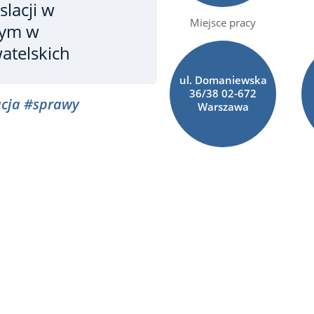
slacji
w
Miejsce pracy
nym w
telskich
ul. Domaniewska
36/38 02-672
acja
#sprawy
Warszawa