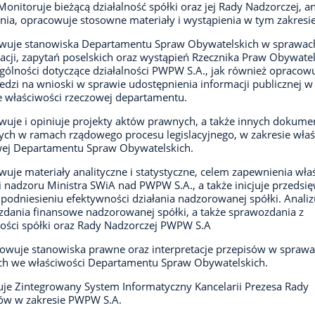
 Monitoruje bieżącą działalność spółki oraz jej Rady Nadzorczej, an
nia, opracowuje stosowne materiały i wystąpienia w tym zakresie
wuje stanowiska Departamentu Spraw Obywatelskich w sprawac
lacji, zapytań poselskich oraz wystąpień Rzecznika Praw Obywatel
gólności dotyczące działalności PWPW S.A., jak również opracow
dzi na wnioski w sprawie udostępnienia informacji publicznej w
e właściwości rzeczowej departamentu.
uje i opiniuje projekty aktów prawnych, a także innych dokum
ch w ramach rządowego procesu legislacyjnego, w zakresie właś
wej Departamentu Spraw Obywatelskich.
uje materiały analityczne i statystyczne, celem zapewnienia wła
ii nadzoru Ministra SWiA nad PWPW S.A., a także inicjuje przedsię
 podniesieniu efektywności działania nadzorowanej spółki. Analiz
dania finansowe nadzorowanej spółki, a także sprawozdania z
ności spółki oraz Rady Nadzorczej PWPW S.A
owuje stanowiska prawne oraz interpretacje przepisów w spraw
ch we właściwości Departamentu Spraw Obywatelskich.
je Zintegrowany System Informatyczny Kancelarii Prezesa Rady
ów w zakresie PWPW S.A.