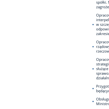
spółki.
zagroże
Opraco
interpe
w szcze
odpowie
zakresi
Opracow
rządowy
rzeczo
Opracow
strateg
służące
sprawoz
działal
Przygot
będący
Obsługu
Ministr