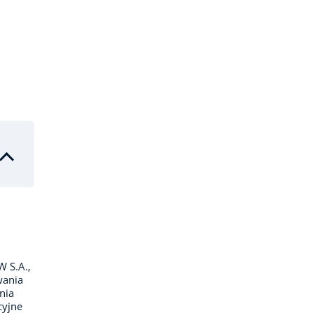
 S.A.,
wania
nia
cyjne