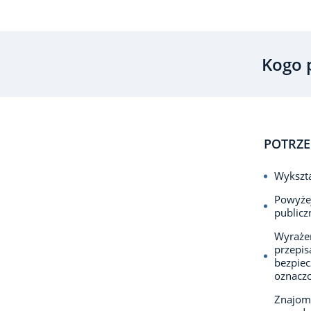
Kogo 
POTRZE
Wykszta
Powyżej
publicz
Wyrażen
przepis
bezpiec
oznaczo
Znajom