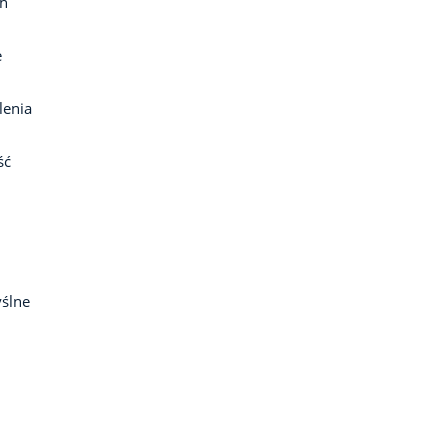
ch
e
lenia
ść
ślne