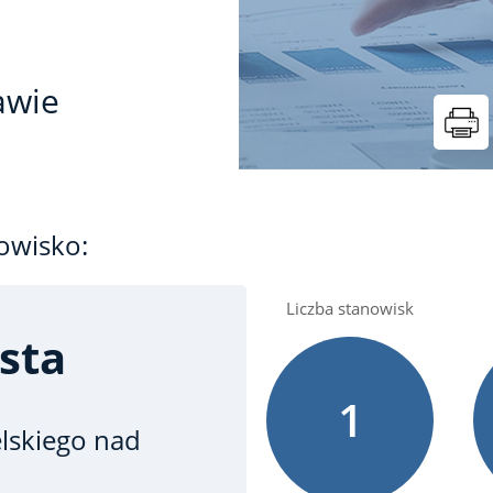
awie
owisko:
Liczba stanowisk
sta
1
elskiego nad