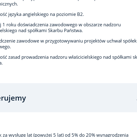
icznych.
ść języka angielskiego na poziomie B2.
j 1 roku doświadczenia zawodowego w obszarze nadzoru
ielskiego nad spółkami Skarbu Państwa.
dczenie zawodowe w przygotowywaniu projektów uchwał spółek
wego.
ść zasad prowadzenia nadzoru właścicielskiego nad spółkami s
a.
erujemy
 za wysługę lat (powyżej 5 lat) od 5% do 20% wynagrodzenia