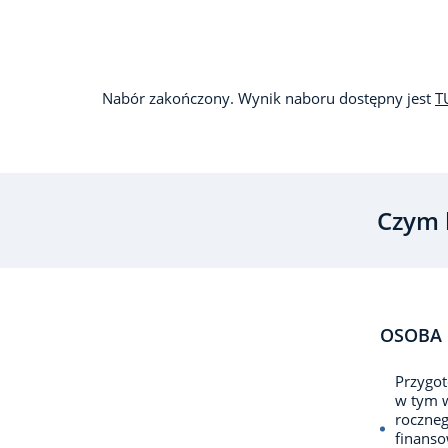
Nabór zakończony. Wynik naboru dostępny jest
T
Czym 
OSOBA 
Przygot
w tym w
roczneg
finanso