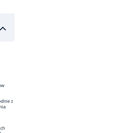
sów
dnie z
nia
ych