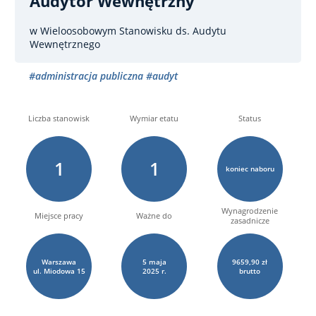
Audytor Wewnętrzny
w Wieloosobowym Stanowisku ds. Audytu
Wewnętrznego
#administracja publiczna
#audyt
Liczba stanowisk
Wymiar etatu
Status
1
1
koniec naboru
Wynagrodzenie
Miejsce pracy
Ważne do
zasadnicze
Warszawa
5
maja
9659,90 zł
ul. Miodowa
15
2025 r.
brutto