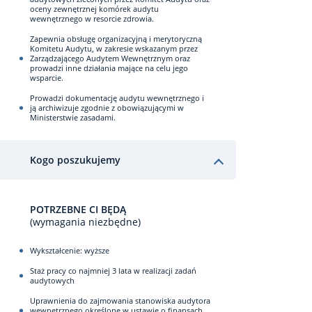
oceny zewnętrznej komórek audytu
wewnętrznego w resorcie zdrowia.
Zapewnia obsługę organizacyjną i merytoryczną
Komitetu Audytu, w zakresie wskazanym przez
Zarządzającego Audytem Wewnętrznym oraz
prowadzi inne działania mające na celu jego
wsparcie.
Prowadzi dokumentację audytu wewnętrznego i
ją archiwizuje zgodnie z obowiązującymi w
Ministerstwie zasadami.
Kogo poszukujemy
POTRZEBNE CI BĘDĄ
(wymagania niezbędne)
Wykształcenie: wyższe
Staż pracy co najmniej 3 lata w realizacji zadań
audytowych
Uprawnienia do zajmowania stanowiska audytora
wewnętrznego określone w ustawie o finansach