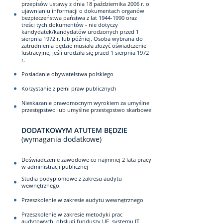
przepisów ustawy z dnia 18 października 2006 r. o
ujawnianiu informacji o dokumentach organów
bezpieczeństwa państwa z lat 1944-1990 oraz
treści tych dokumentów - nie dotyczy
kandydatek/kandydatów urodzonych przed 1
sierpnia 1972 r. lub później. Osoba wybrana do
zatrudnienia będzie musiała złożyć oświadczenie
lustracyjne, jeśli urodziła się przed 1 sierpnia 1972
r.
Posiadanie obywatelstwa polskiego
Korzystanie z pełni praw publicznych
Nieskazanie prawomocnym wyrokiem za umyślne
przestępstwo lub umyślne przestępstwo skarbowe
DODATKOWYM ATUTEM BĘDZIE
(wymagania dodatkowe)
Doświadczenie zawodowe co najmniej 2 lata pracy
w administracji publicznej
Studia podyplomowe z zakresu audytu
wewnętrznego.
Przeszkolenie w zakresie audytu wewnętrznego
Przeszkolenie w zakresie metodyki prac
audytowych, obsługi funduszy UE, systemu IT