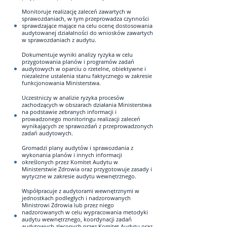
Monitoruje realizację zaleceń zawartych w
sprawozdaniach, w tym przeprowadza czynności
sprawdzające mające na celu ocenę dostosowania
audytowanej działalności do wniosków zawartych
w sprawozdaniach z audytu.
Dokumentuje wyniki analizy ryzyka w celu
przygotowania planów i programów zadań
audytowych w oparciu o rzetelne, obiektywne i
niezależne ustalenia stanu faktycznego w zakresie
funkcjonowania Ministerstwa.
Uczestniczy w analizie ryzyka procesów
zachodzących w obszarach działania Ministerstwa
na podstawie zebranych informacji i
prowadzonego monitoringu realizacji zaleceń
wynikających ze sprawozdań z przeprowadzonych
zadań audytowych.
Gromadzi plany audytów i sprawozdania z
wykonania planów i innych informacji
określonych przez Komitet Audytu w
Ministerstwie Zdrowia oraz przygotowuje zasady i
wytyczne w zakresie audytu wewnętrznego.
Współpracuje z audytorami wewnętrznymi w
jednostkach podległych i nadzorowanych
Ministrowi Zdrowia lub przez niego
nadzorowanych w celu wypracowania metodyki
audytu wewnętrznego, koordynacji zadań
audytowych zleconych przez Komitet Audytu oraz