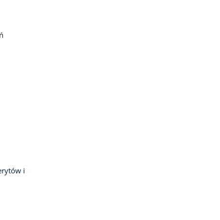
ń
rytów i