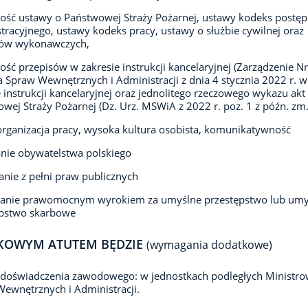
ść ustawy o Państwowej Straży Pożarnej, ustawy kodeks postę
tracyjnego, ustawy kodeks pracy, ustawy o służbie cywilnej oraz
sów wykonawczych,
ść przepisów w zakresie instrukcji kancelaryjnej (Zarządzenie Nr
a Spraw Wewnętrznych i Administracji z dnia 4 stycznia 2022 r. w
 instrukcji kancelaryjnej oraz jednolitego rzeczowego wykazu akt
wej Straży Pożarnej (Dz. Urz. MSWiA z 2022 r. poz. 1 z późn. zm.
rganizacja pracy, wysoka kultura osobista, komunikatywność
nie obywatelstwa polskiego
anie z pełni praw publicznych
zanie prawomocnym wyrokiem za umyślne przestępstwo lub umy
ępstwo skarbowe
KOWYM ATUTEM BĘDZIE
(wymagania dodatkowe)
doświadczenia zawodowego: w jednostkach podległych Ministro
ewnętrznych i Administracji.