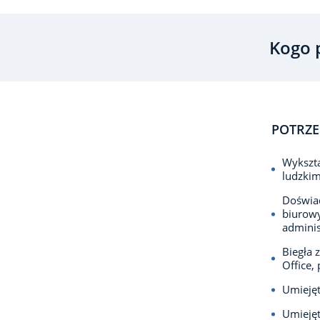
Kogo 
POTRZE
Wykszta
ludzkim
Doświad
biurowy
adminis
Biegła 
Office,
Umiejęt
Umieję