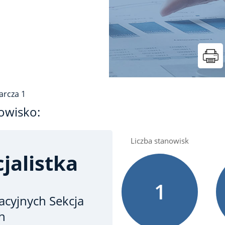
arcza
1
owisko:
Liczba stanowisk
jalistka
1
acyjnych
Sekcja
h