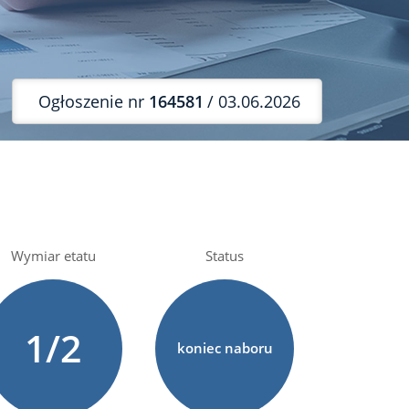
Ogłoszenie nr
164581
/ 03.06.2026
Wymiar etatu
Status
1/2
koniec naboru