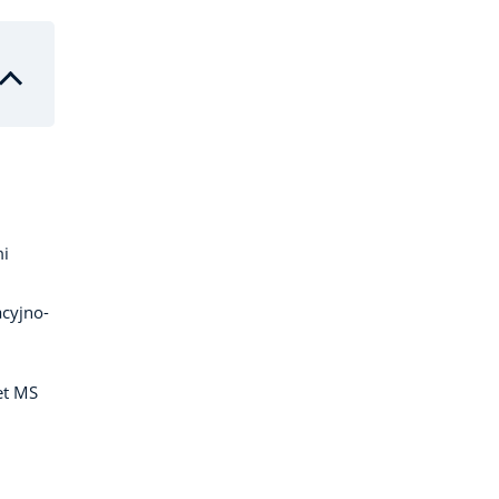
mi
cyjno-
et MS