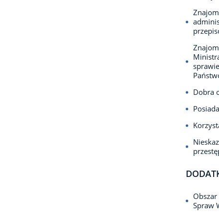
Znajomo
adminis
przepi
Znajomo
Ministr
sprawie
Państwo
Dobra o
Posiada
Korzyst
Nieska
przest
DODAT
Obszar 
Spraw W