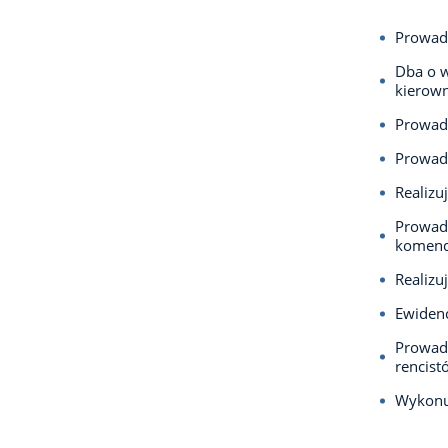
Prowadz
Dba o w
kierown
Prowadz
Prowadz
Realizu
Prowadz
komend
Realizu
Ewidenc
Prowadz
rencis
Wykonuj