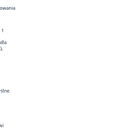
powania
 1
 dla
),
ślne
wi