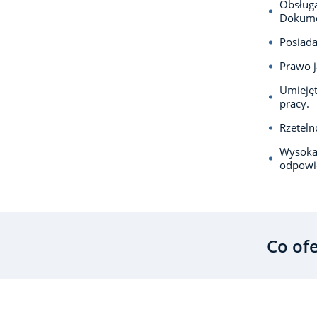
Obsługa
Dokumen
Posiada
Prawo j
Umiejęt
pracy.
Rzeteln
Wysoka 
odpowie
Co of