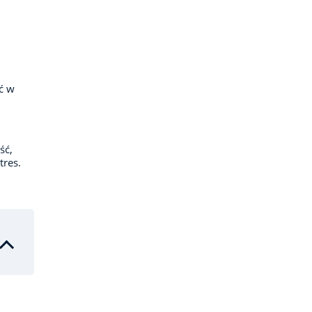
ć w
ść,
tres.