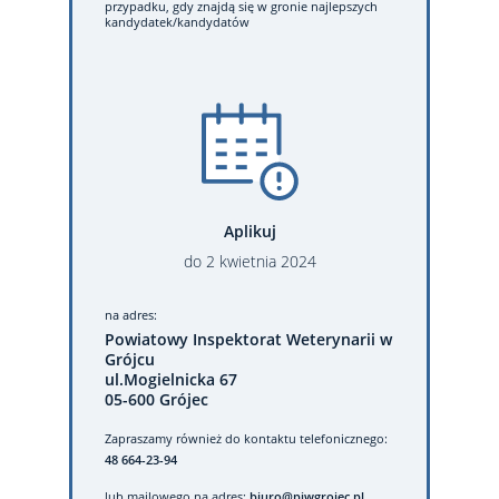
przypadku, gdy znajdą się w gronie najlepszych
kandydatek/kandydatów
Aplikuj
do
2
kwietnia
2024
na adres:
Powiatowy Inspektorat Weterynarii w
Grójcu
ul.Mogielnicka 67
05-600 Grójec
Zapraszamy również do kontaktu telefonicznego:
48 664-23-94
lub mailowego na adres:
biuro@piwgrojec.pl