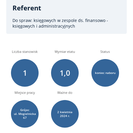
Referent
Do spraw: księgowych
w zespole ds. finansowo -
księgowych i administracyjnych
Liczba stanowisk
Wymiar etatu
Status
1
1,0
koniec naboru
Miejsce pracy
Ważne do
Grójec
2
kwietnia
ul. Mogielnicka
2024 r.
67