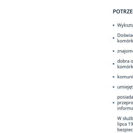
POTRZE
Wykszta
Doświad
komórk
znajomo
dobra o
komórk
komunik
umiejęt
posiada
przepr
informa
W służb
lipca 1
bezpie