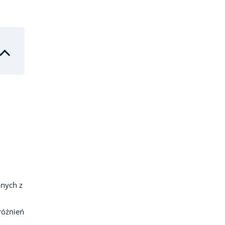
anych z
różnień