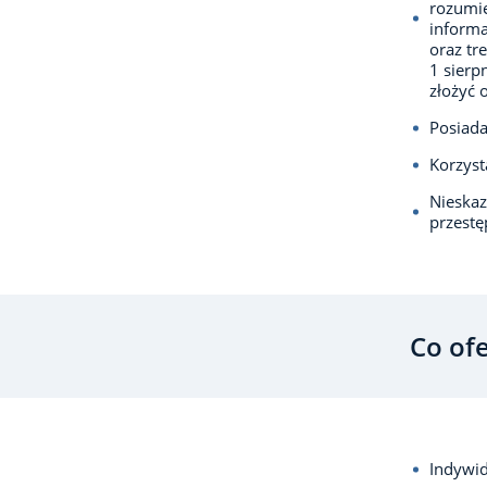
rozumie
informa
oraz tr
1 sierp
złożyć 
Posiada
Korzyst
Nieska
przest
Co of
Indywid