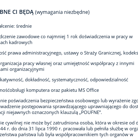
BNE CI BĘDĄ
(wymagania niezbędne)
łcenie: średnie
czenie zawodowe co najmniej 1 rok doświadczenia w pracy w
ach kadrowych
ść prawa administracyjnego, ustawy o Straży Granicznej, kodek
rganizacja pracy własnej oraz umiejętność współpracy z innymi
ami organizacyjnymi
atywność, dokładność, systematyczność, odpowiedzialność
nośćobsługi komputera oraz pakietu MS Office
nie poświadczenia bezpieczeństwa osobowego lub wyrażenie zg
owadzenie postępowania sprawdzającego uprawniającego do dos
cji niejawnych oznaczonych klauzulą „POUFNE”.
ie cywilnej nie może być zatrudniona osoba, która w okresie od 
944 r. do dnia 31 lipca 1990 r. pracowała lub pełniła służbę w or
czeństwa państwa lub była współpracownikiem tych organów w