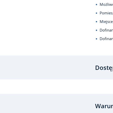
Możliwo
Pomiesz
Miejsce
Dofina
Dofina
Dostę
Warun