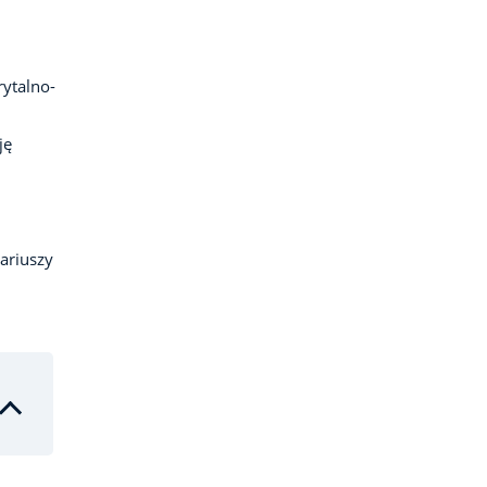
ytalno-
ję
ariuszy