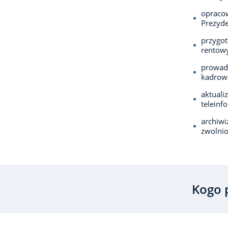
opracow
Prezyde
przygot
rentow
prowadz
kadrową
aktual
teleinf
archiwi
zwolnio
Kogo 