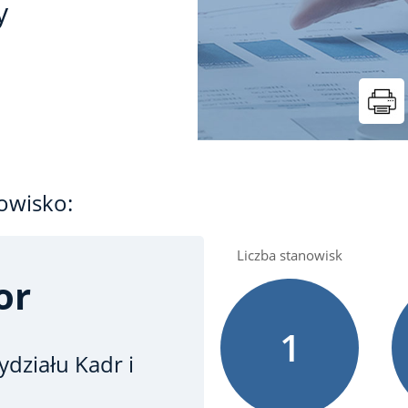
y
owisko:
Liczba stanowisk
or
1
działu Kadr i