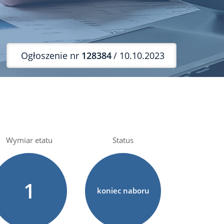
Ogłoszenie nr
128384
/ 10.10.2023
Wymiar etatu
Status
1
koniec naboru