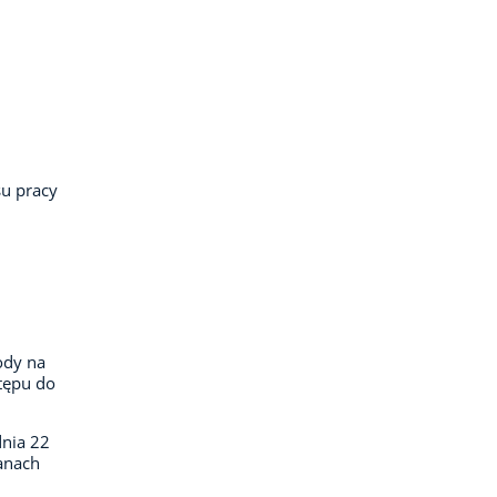
su pracy
ody na
tępu do
dnia 22
ganach