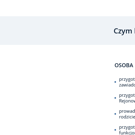
Czym 
OSOBA 
przygot
zawiad
przygot
Rejono
prowadz
rodzici
przygot
funkcjo