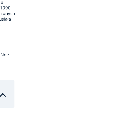
iu
–1990
dzonych
usiała
.
ślne