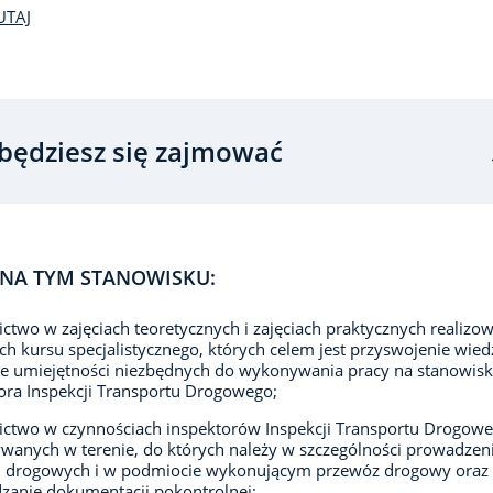
UTAJ
będziesz się zajmować
NA TYM STANOWISKU:
ictwo w zajęciach teoretycznych i zajęciach praktycznych realizo
h kursu specjalistycznego, których celem jest przyswojenie wiedz
e umiejętności niezbędnych do wykonywania pracy na stanowis
ora Inspekcji Transportu Drogowego;
ictwo w czynnościach inspektorów Inspekcji Transportu Drogow
anych w terenie, do których należy w szczególności prowadzen
li drogowych i w podmiocie wykonującym przewóz drogowy oraz
zanie dokumentacji pokontrolnej;