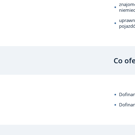
znajomo
niemiec
uprawni
pojazd
Co of
Dofina
Dofina