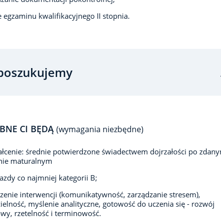
e egzaminu kwalifikacyjnego II stopnia.
poszukujemy
BNE CI BĘDĄ
(wymagania niezbędne)
łcenie: średnie potwierdzone świadectwem dojrzałości po zdan
nie maturalnym
azdy co najmniej kategorii B;
enie interwencji (komunikatywność, zarządzanie stresem),
elność, myślenie analityczne, gotowość do uczenia się - rozwój
y, rzetelność i terminowość.