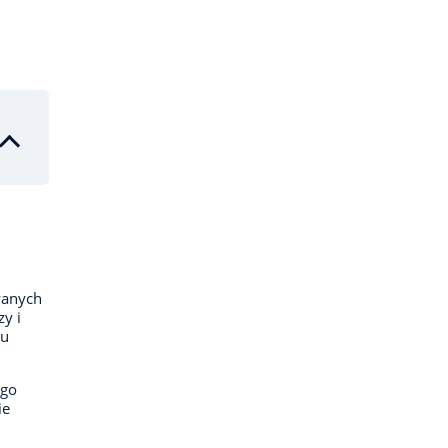
wanych
y i
ku
ego
ie