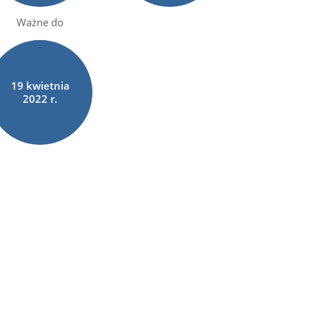
Ważne do
19
kwietnia
2022 r.