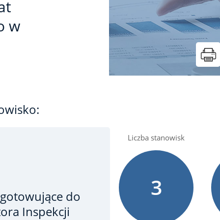
at
o w
owisko:
Liczba stanowisk
3
ygotowujące do
ora Inspekcji