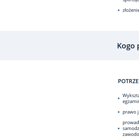
złożeni
Kogo 
POTRZE
Wykszta
egzami
prawo j
prowadz
samodzi
zawodow