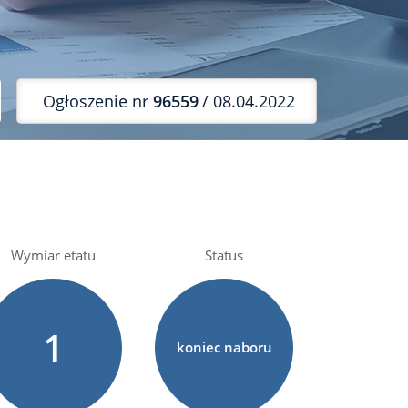
Ogłoszenie nr
96559
/ 08.04.2022
Wymiar etatu
Status
1
koniec naboru