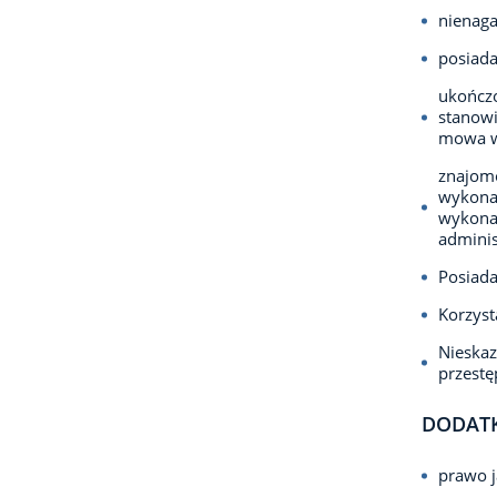
nienaga
posiad
ukończo
stanowi
mowa w
znajomo
wykona
wykona
adminis
Posiada
Korzyst
Nieska
przest
DODAT
prawo j