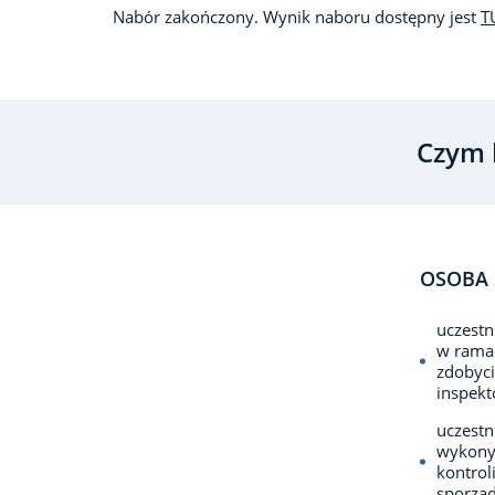
Nabór zakończony. Wynik naboru dostępny jest
T
Czym 
OSOBA 
uczestn
w ramac
zdobyci
inspekt
uczestn
wykonyw
kontro
sporząd