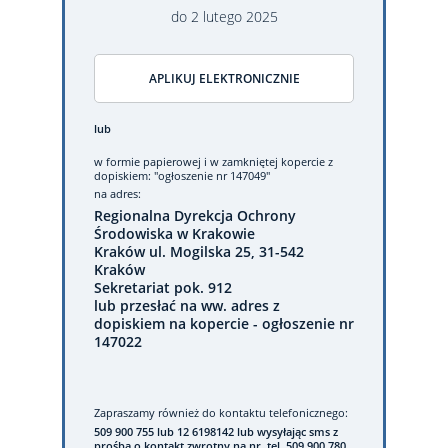
do
2
lutego
2025
APLIKUJ ELEKTRONICZNIE
lub
w formie papierowej
i w zamkniętej kopercie z
dopiskiem: "ogłoszenie nr 147049"
na adres:
Regionalna Dyrekcja Ochrony
Środowiska w Krakowie
Kraków ul. Mogilska 25, 31-542
Kraków
Sekretariat pok. 912
lub przesłać na ww. adres z
dopiskiem na kopercie - ogłoszenie nr
147022
Zapraszamy również do kontaktu telefonicznego:
509 900 755 lub 12 6198142 lub wysyłając sms z
prośbą o kontakt zwrotny na nr. tel. 509 900 780