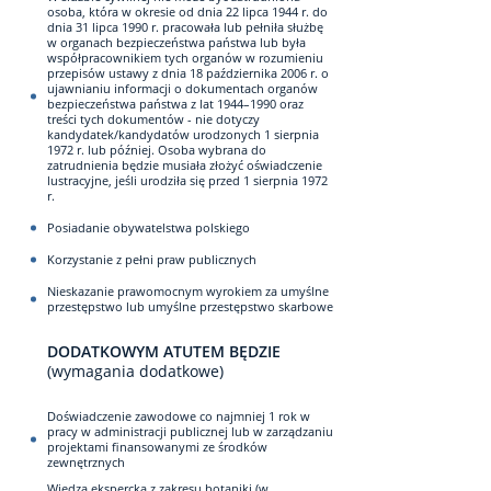
osoba, która w okresie od dnia 22 lipca 1944 r. do
dnia 31 lipca 1990 r. pracowała lub pełniła służbę
w organach bezpieczeństwa państwa lub była
współpracownikiem tych organów w rozumieniu
przepisów ustawy z dnia 18 października 2006 r. o
ujawnianiu informacji o dokumentach organów
bezpieczeństwa państwa z lat 1944–1990 oraz
treści tych dokumentów - nie dotyczy
kandydatek/kandydatów urodzonych 1 sierpnia
1972 r. lub później. Osoba wybrana do
zatrudnienia będzie musiała złożyć oświadczenie
lustracyjne, jeśli urodziła się przed 1 sierpnia 1972
r.
Posiadanie obywatelstwa polskiego
Korzystanie z pełni praw publicznych
Nieskazanie prawomocnym wyrokiem za umyślne
przestępstwo lub umyślne przestępstwo skarbowe
DODATKOWYM ATUTEM BĘDZIE
(wymagania dodatkowe)
Doświadczenie zawodowe co najmniej 1 rok w
pracy w administracji publicznej lub w zarządzaniu
projektami finansowanymi ze środków
zewnętrznych
Wiedza ekspercka z zakresu botaniki (w