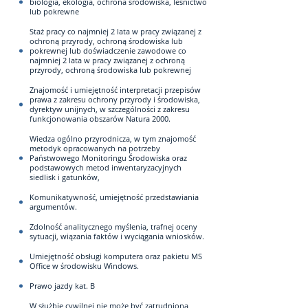
biologia, ekologia, ochrona środowiska, leśnictwo
lub pokrewne
Staż pracy co najmniej 2 lata w pracy związanej z
ochroną przyrody, ochroną środowiska lub
pokrewnej lub doświadczenie zawodowe co
najmniej 2 lata w pracy związanej z ochroną
przyrody, ochroną środowiska lub pokrewnej
Znajomość i umiejętność interpretacji przepisów
prawa z zakresu ochrony przyrody i środowiska,
dyrektyw unijnych, w szczególności z zakresu
funkcjonowania obszarów Natura 2000.
Wiedza ogólno przyrodnicza, w tym znajomość
metodyk opracowanych na potrzeby
Państwowego Monitoringu Środowiska oraz
podstawowych metod inwentaryzacyjnych
siedlisk i gatunków,
Komunikatywność, umiejętność przedstawiania
argumentów.
Zdolność analitycznego myślenia, trafnej oceny
sytuacji, wiązania faktów i wyciągania wniosków.
Umiejętność obsługi komputera oraz pakietu MS
Office w środowisku Windows.
Prawo jazdy kat. B
W służbie cywilnej nie może być zatrudniona