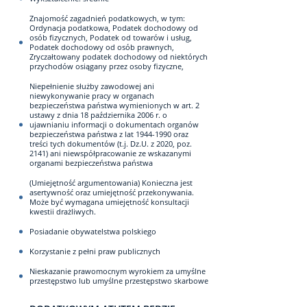
Znajomość zagadnień podatkowych, w tym:
Ordynacja podatkowa, Podatek dochodowy od
osób fizycznych, Podatek od towarów i usług,
Podatek dochodowy od osób prawnych,
Zryczałtowany podatek dochodowy od niektórych
przychodów osiągany przez osoby fizyczne,
Niepełnienie służby zawodowej ani
niewykonywanie pracy w organach
bezpieczeństwa państwa wymienionych w art. 2
ustawy z dnia 18 października 2006 r. o
ujawnianiu informacji o dokumentach organów
bezpieczeństwa państwa z lat 1944-1990 oraz
treści tych dokumentów (t.j. Dz.U. z 2020, poz.
2141) ani niewspółpracowanie ze wskazanymi
organami bezpieczeństwa państwa
(Umiejętność argumentowania) Konieczna jest
asertywność oraz umiejętność przekonywania.
Może być wymagana umiejętność konsultacji
kwestii drażliwych.
Posiadanie obywatelstwa polskiego
Korzystanie z pełni praw publicznych
Nieskazanie prawomocnym wyrokiem za umyślne
przestępstwo lub umyślne przestępstwo skarbowe