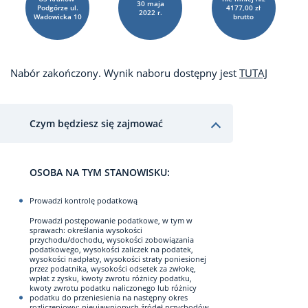
30
maja
Podgórze ul.
4177,00 zł
2022 r.
Wadowicka 10
brutto
Nabór zakończony. Wynik naboru dostępny jest
TUTAJ
Czym będziesz się zajmować
OSOBA NA TYM STANOWISKU:
Prowadzi kontrolę podatkową
Prowadzi postępowanie podatkowe, w tym w
sprawach: określania wysokości
przychodu/dochodu, wysokości zobowiązania
podatkowego, wysokości zaliczek na podatek,
wysokości nadpłaty, wysokości straty poniesionej
przez podatnika, wysokości odsetek za zwłokę,
wpłat z zysku, kwoty zwrotu różnicy podatku,
kwoty zwrotu podatku naliczonego lub różnicy
podatku do przeniesienia na następny okres
rozliczeniowy; nieujawnionych źródeł przychodów