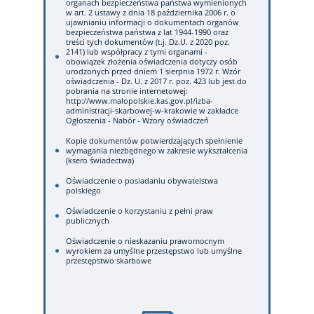
organach bezpieczeństwa państwa wymienionych
w art. 2 ustawy z dnia 18 października 2006 r. o
ujawnianiu informacji o dokumentach organów
bezpieczeństwa państwa z lat 1944-1990 oraz
treści tych dokumentów (t.j. Dz.U. z 2020 poz.
2141) lub współpracy z tymi organami -
obowiązek złożenia oświadczenia dotyczy osób
urodzonych przed dniem 1 sierpnia 1972 r. Wzór
oświadczenia - Dz. U. z 2017 r. poz. 423 lub jest do
pobrania na stronie internetowej:
http://www.malopolskie.kas.gov.pl/izba-
administracji-skarbowej-w-krakowie w zakładce
Ogłoszenia - Nabór - Wzory oświadczeń
Kopie dokumentów potwierdzających spełnienie
wymagania niezbędnego w zakresie wykształcenia
(ksero świadectwa)
Oświadczenie o posiadaniu obywatelstwa
polskiego
Oświadczenie o korzystaniu z pełni praw
publicznych
Oświadczenie o nieskazaniu prawomocnym
wyrokiem za umyślne przestępstwo lub umyślne
przestępstwo skarbowe