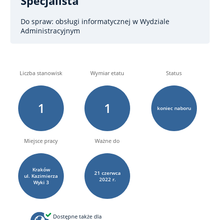
Specjalista
Do spraw: obsługi informatycznej
w Wydziale
Administracyjnym
Liczba stanowisk
Wymiar etatu
Status
1
1
koniec naboru
Miejsce pracy
Ważne do
Kraków
21
czerwca
ul. Kazimierza
2022 r.
Wyki
3
Dostępne także dla