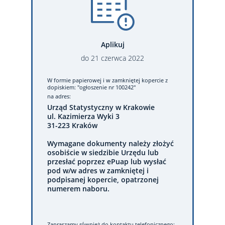
Aplikuj
do
21
czerwca
2022
W formie papierowej
i w zamkniętej kopercie z
dopiskiem: "ogłoszenie nr 100242"
na adres:
Urząd Statystyczny w Krakowie
ul. Kazimierza Wyki 3
31-223 Kraków
Wymagane dokumenty należy złożyć
osobiście w siedzibie Urzędu lub
przesłać poprzez ePuap lub wysłać
pod w/w adres w zamkniętej i
podpisanej kopercie, opatrzonej
numerem naboru.
Zapraszamy również do kontaktu telefonicznego: