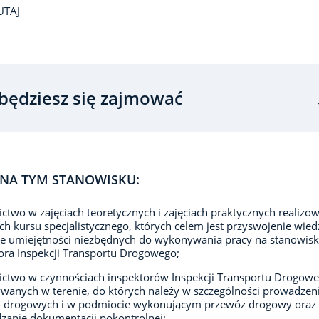
UTAJ
będziesz się zajmować
NA TYM STANOWISKU:
ictwo w zajęciach teoretycznych i zajęciach praktycznych realizo
h kursu specjalistycznego, których celem jest przyswojenie wiedz
e umiejętności niezbędnych do wykonywania pracy na stanowis
ora Inspekcji Transportu Drogowego;
ictwo w czynnościach inspektorów Inspekcji Transportu Drogow
anych w terenie, do których należy w szczególności prowadzen
li drogowych i w podmiocie wykonującym przewóz drogowy oraz
zanie dokumentacji pokontrolnej;