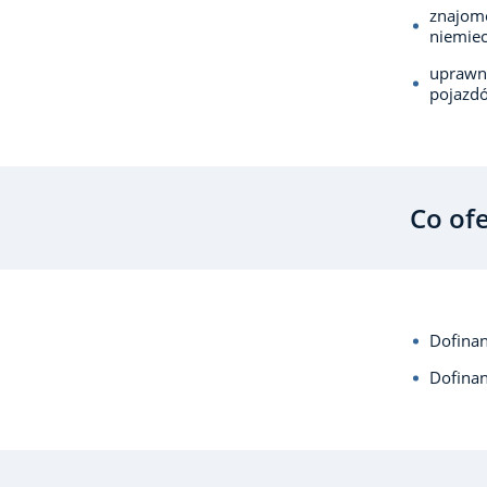
znajomo
niemiec
uprawni
pojazd
Co of
Dofina
Dofina