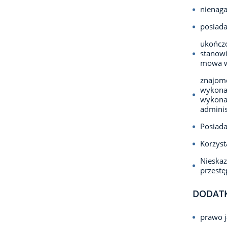
nienaga
posiad
ukończo
stanowi
mowa w
znajomo
wykona
wykona
adminis
Posiada
Korzyst
Nieska
przest
DODAT
prawo j