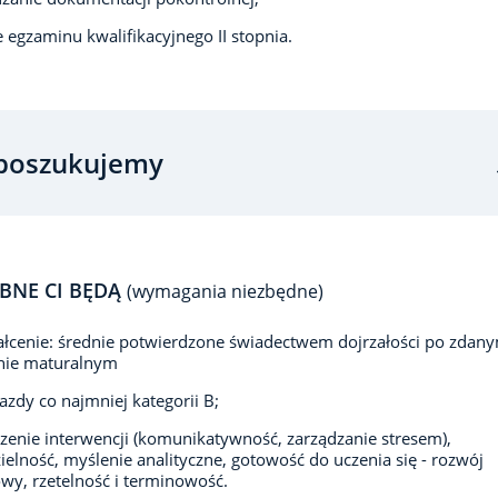
e egzaminu kwalifikacyjnego II stopnia.
poszukujemy
BNE CI BĘDĄ
(wymagania niezbędne)
łcenie: średnie potwierdzone świadectwem dojrzałości po zdan
nie maturalnym
azdy co najmniej kategorii B;
enie interwencji (komunikatywność, zarządzanie stresem),
elność, myślenie analityczne, gotowość do uczenia się - rozwój
y, rzetelność i terminowość.