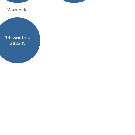
Ważne do
19
kwietnia
2022 r.