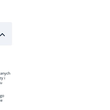
wanych
y i
ku
ego
ie