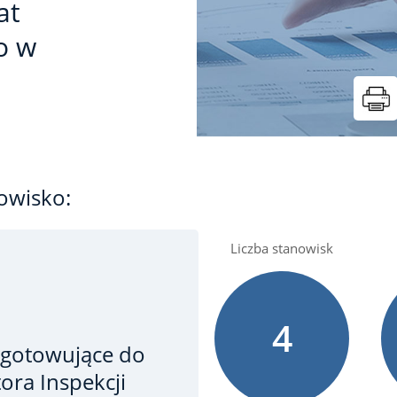
at
o w
owisko:
Liczba stanowisk
4
ygotowujące do
ora Inspekcji