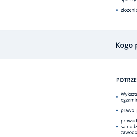
złożeni
Kogo 
POTRZE
Wykszta
egzami
prawo j
prowadz
samodzi
zawodow