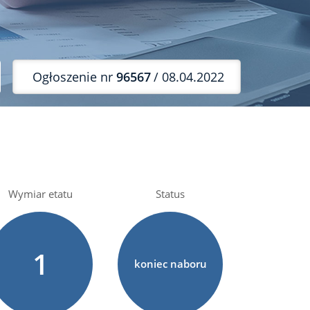
Ogłoszenie nr
96567
/ 08.04.2022
Wymiar etatu
Status
1
koniec naboru