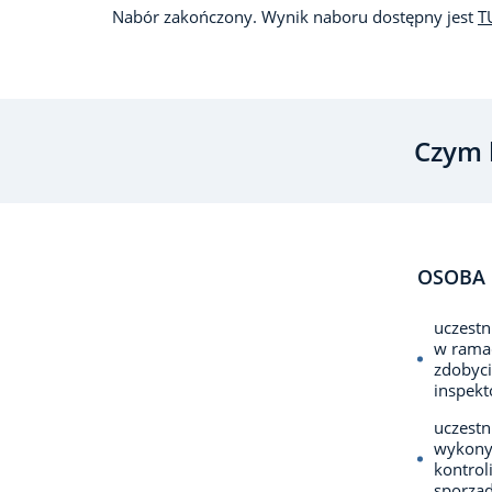
Nabór zakończony. Wynik naboru dostępny jest
T
Czym 
OSOBA 
uczestn
w ramac
zdobyci
inspekt
uczestn
wykonyw
kontro
sporząd