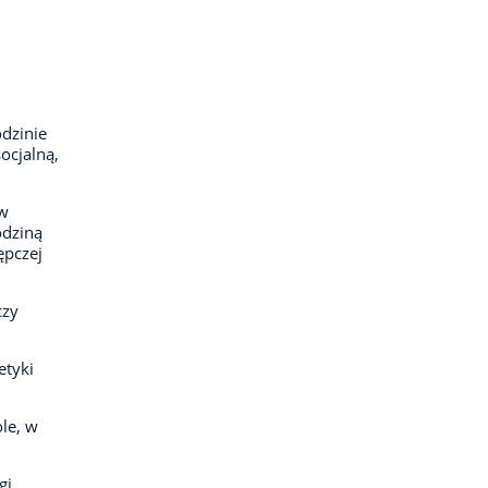
odzinie
ocjalną,
 w
odziną
ępczej
czy
etyki
le, w
gi