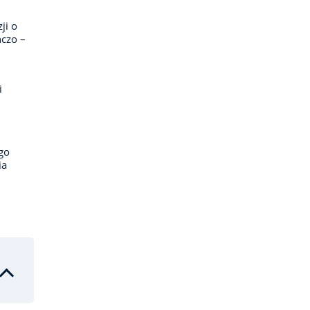
ji o
ńczo –
i
go
ia