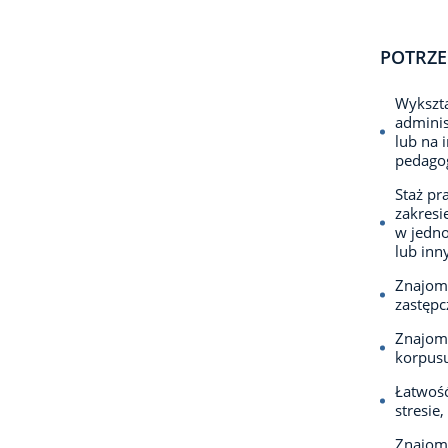
POTRZE
Wykszta
adminis
lub na 
pedago
Staż pr
zakresie
w jedno
lub inn
Znajomo
zastępc
Znajomo
korpusu
Łatwość
stresie
Znajomo