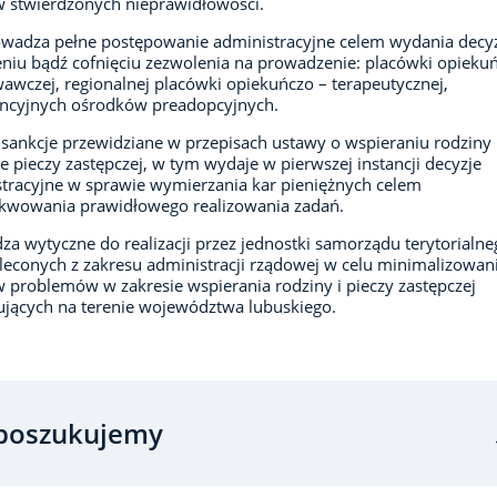
 stwierdzonych nieprawidłowości.
wadza pełne postępowanie administracyjne celem wydania decyz
niu bądź cofnięciu zezwolenia na prowadzenie: placówki opieku
wczej, regionalnej placówki opiekuńczo – terapeutycznej,
encyjnych ośrodków preadopcyjnych.
 sankcje przewidziane w przepisach ustawy o wspieraniu rodziny 
e pieczy zastępczej, w tym wydaje w pierwszej instancji decyzje
tracyjne w sprawie wymierzania kar pieniężnych celem
kwowania prawidłowego realizowania zadań.
za wytyczne do realizacji przez jednostki samorządu terytorialne
leconych z zakresu administracji rządowej w celu minimalizowan
 problemów w zakresie wspierania rodziny i pieczy zastępczej
jących na terenie województwa lubuskiego.
poszukujemy