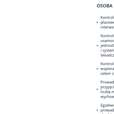
OSOBA 
Kontrol
placówe
interw
Kontrol
usamod
jednost
i syste
świadcz
Kontrol
wspiera
celem 
Prowadz
przyjęc
liczbę 
wychow
Egzekwu
prowadz