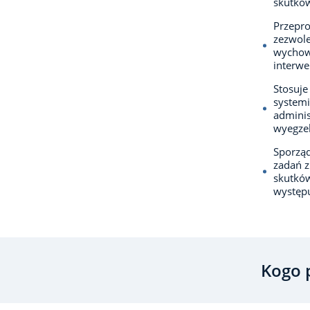
skutków
Przepro
zezwole
wychowa
interw
Stosuje
systemi
adminis
wyegze
Sporząd
zadań z
skutków
występu
Kogo 