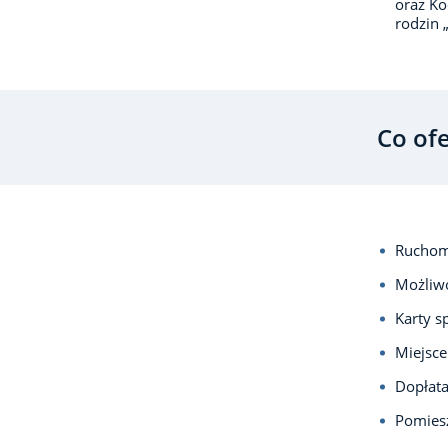
oraz Ko
rodzin 
Co of
Ruchom
Możliwo
Karty s
Miejsce
Dopłata
Pomiesz