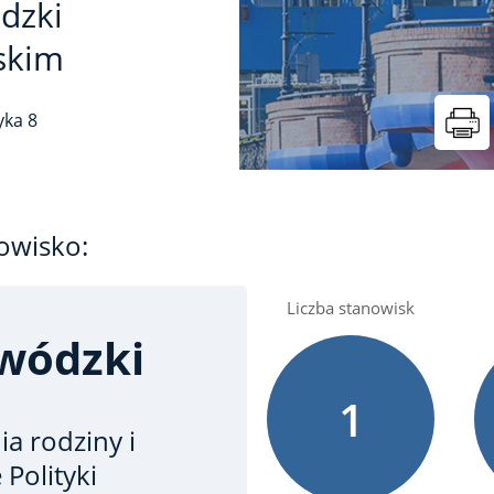
dzki
skim
zyka
8
owisko:
Liczba stanowisk
wódzki
1
ia rodziny i
Polityki