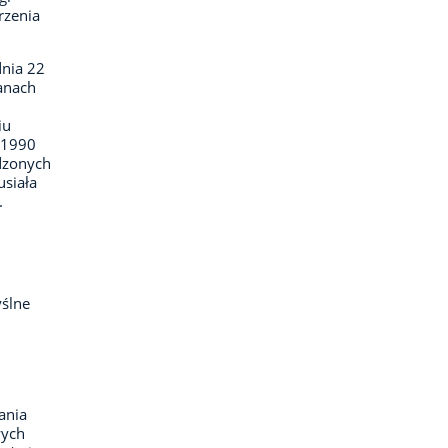
rzenia
dnia 22
ganach
iu
–1990
dzonych
usiała
.
ślne
ania
wych