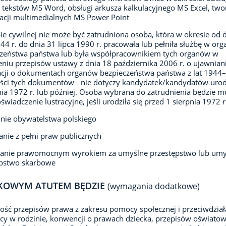
 tekstów MS Word, obsługi arkusza kalkulacyjnego MS Excel, two
acji multimedialnych MS Power Point
ie cywilnej nie może być zatrudniona osoba, która w okresie od 
944 r. do dnia 31 lipca 1990 r. pracowała lub pełniła służbę w or
czeństwa państwa lub była współpracownikiem tych organów w
niu przepisów ustawy z dnia 18 października 2006 r. o ujawnian
cji o dokumentach organów bezpieczeństwa państwa z lat 1944
eści tych dokumentów - nie dotyczy kandydatek/kandydatów uro
nia 1972 r. lub później. Osoba wybrana do zatrudnienia będzie m
oświadczenie lustracyjne, jeśli urodziła się przed 1 sierpnia 1972 r
nie obywatelstwa polskiego
anie z pełni praw publicznych
zanie prawomocnym wyrokiem za umyślne przestępstwo lub umy
ępstwo skarbowe
KOWYM ATUTEM BĘDZIE
(wymagania dodatkowe)
ść przepisów prawa z zakresu pomocy społecznej i przeciwdział
y w rodzinie, konwencji o prawach dziecka, przepisów oświato