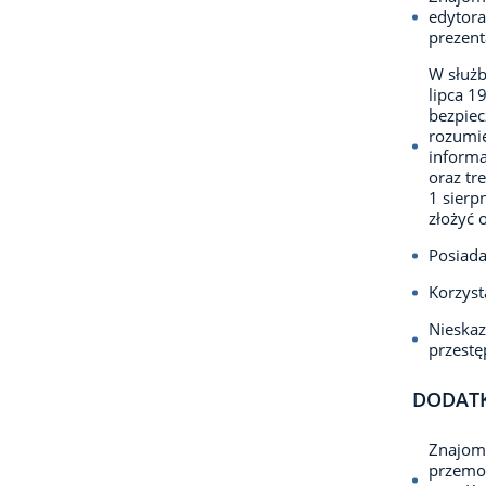
edytora
prezent
W służb
lipca 1
bezpie
rozumie
informa
oraz tr
1 sierp
złożyć 
Posiada
Korzyst
Nieska
przest
DODAT
Znajomo
przemoc