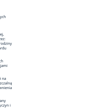
nych
ej,
ez:
rodziny
ardu
ch
cjami
ń na
zczalną
wnienia
gany
yczyn i