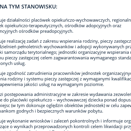
NA TYM STANOWISKU:
uje działalności placówek opiekuńczo-wychowawczych, regional
k opiekuńczo-terapeutycznych, ośrodków adopcyjnych oraz
encyjnych ośrodków preadopcyjnych.
uje realizację zadań z zakresu wspierania rodziny, pieczy zastępcz
zielnień pełnoletnich wychowanków i adopcji wykonywanych prz
ki samorządu terytorialnego; jednostki organizacyjne wspierania 
mu pieczy zastępczej celem zagwarantowania wymaganego stand
onych usług.
uje zgodność zatrudnienia pracowników jednostek organizacyjny
nia rodziny i systemu pieczy zastępczej z wymaganymi kwalifika
zapewnienia jakości usług na wymaganym poziomie.
i postępowania administracyjne w zakresie wydawania zezwole
ie do placówki opiekuńczo – wychowawczej dziecka ponad dopus
miejsc (w tym dokonuje oględzin obiektów jednostek) w celu zape
ankom godnych i bezpiecznych warunków pobytu.
je wykonanie wniosków i zaleceń pokontrolnych i informuje or
ące o wynikach przeprowadzonych kontroli celem likwidacji prz