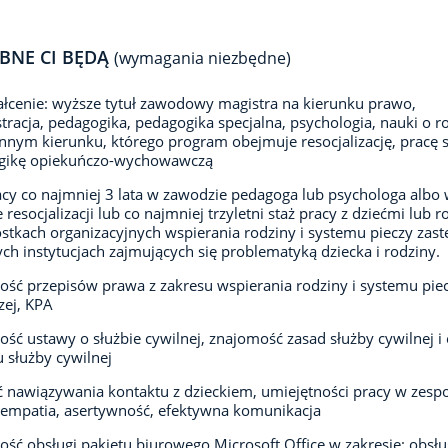
BNE CI BĘDĄ
(wymagania niezbędne)
łcenie: wyższe tytuł zawodowy magistra na kierunku prawo,
tracja, pedagogika, pedagogika specjalna, psychologia, nauki o r
innym kierunku, którego program obejmuje resocjalizację, pracę s
gikę opiekuńczo-wychowawczą
acy co najmniej 3 lata w zawodzie pedagoga lub psychologa albo
 resocjalizacji lub co najmniej trzyletni staż pracy z dziećmi lub r
stkach organizacyjnych wspierania rodziny i systemu pieczy zast
ych instytucjach zajmujących się problematyką dziecka i rodziny.
ść przepisów prawa z zakresu wspierania rodziny i systemu pie
zej, KPA
ść ustawy o służbie cywilnej, znajomość zasad służby cywilnej i 
 służby cywilnej
 nawiązywania kontaktu z dzieckiem, umiejętności pracy w zespo
, empatia, asertywność, efektywna komunikacja
ść obsługi pakietu biurowego Microsoft Office w zakresie: obsłu