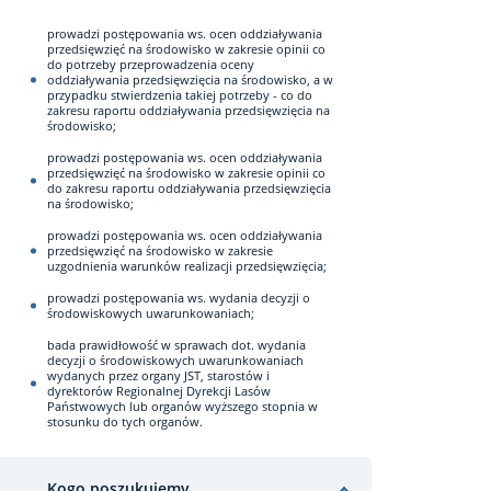
prowadzi postępowania ws. ocen oddziaływania
przedsięwzięć na środowisko w zakresie opinii co
do potrzeby przeprowadzenia oceny
oddziaływania przedsięwzięcia na środowisko, a w
przypadku stwierdzenia takiej potrzeby - co do
zakresu raportu oddziaływania przedsięwzięcia na
środowisko;
prowadzi postępowania ws. ocen oddziaływania
przedsięwzięć na środowisko w zakresie opinii co
do zakresu raportu oddziaływania przedsięwzięcia
na środowisko;
prowadzi postępowania ws. ocen oddziaływania
przedsięwzięć na środowisko w zakresie
uzgodnienia warunków realizacji przedsięwzięcia;
prowadzi postępowania ws. wydania decyzji o
środowiskowych uwarunkowaniach;
bada prawidłowość w sprawach dot. wydania
decyzji o środowiskowych uwarunkowaniach
wydanych przez organy JST, starostów i
dyrektorów Regionalnej Dyrekcji Lasów
Państwowych lub organów wyższego stopnia w
stosunku do tych organów.
Kogo poszukujemy