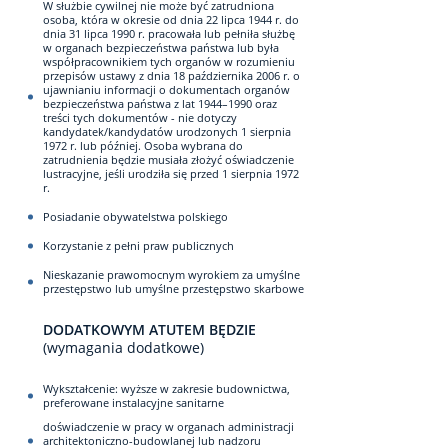
W służbie cywilnej nie może być zatrudniona
osoba, która w okresie od dnia 22 lipca 1944 r. do
dnia 31 lipca 1990 r. pracowała lub pełniła służbę
w organach bezpieczeństwa państwa lub była
współpracownikiem tych organów w rozumieniu
przepisów ustawy z dnia 18 października 2006 r. o
ujawnianiu informacji o dokumentach organów
bezpieczeństwa państwa z lat 1944–1990 oraz
treści tych dokumentów - nie dotyczy
kandydatek/kandydatów urodzonych 1 sierpnia
1972 r. lub później. Osoba wybrana do
zatrudnienia będzie musiała złożyć oświadczenie
lustracyjne, jeśli urodziła się przed 1 sierpnia 1972
r.
Posiadanie obywatelstwa polskiego
Korzystanie z pełni praw publicznych
Nieskazanie prawomocnym wyrokiem za umyślne
przestępstwo lub umyślne przestępstwo skarbowe
DODATKOWYM ATUTEM BĘDZIE
(wymagania dodatkowe)
Wykształcenie: wyższe w zakresie budownictwa,
preferowane instalacyjne sanitarne
doświadczenie w pracy w organach administracji
architektoniczno-budowlanej lub nadzoru