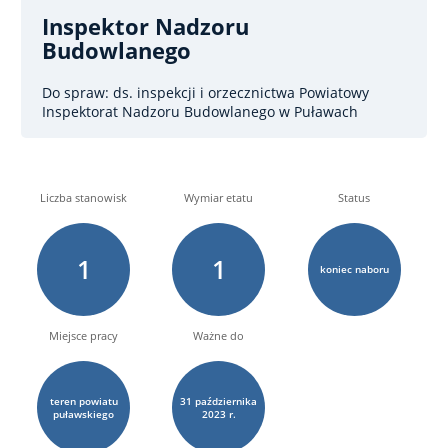
Inspektor Nadzoru
Budowlanego
Do spraw: ds. inspekcji i orzecznictwa
Powiatowy
Inspektorat Nadzoru Budowlanego w Puławach
Liczba stanowisk
Wymiar etatu
Status
1
1
koniec naboru
Miejsce pracy
Ważne do
teren powiatu
31
października
puławskiego
2023 r.