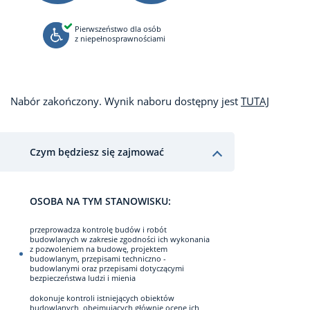
Pierwszeństwo dla osób
z niepełnosprawnościami
Nabór zakończony. Wynik naboru dostępny jest
TUTAJ
Czym będziesz się zajmować
OSOBA NA TYM STANOWISKU:
przeprowadza kontrolę budów i robót
budowlanych w zakresie zgodności ich wykonania
z pozwoleniem na budowę, projektem
budowlanym, przepisami techniczno -
budowlanymi oraz przepisami dotyczącymi
bezpieczeństwa ludzi i mienia
dokonuje kontroli istniejących obiektów
budowlanych, obejmujących głównie ocenę ich