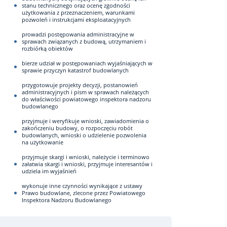
stanu technicznego oraz ocenę zgodności
użytkowania z przeznaczeniem, warunkami
pozwoleń i instrukcjami eksploatacyjnych
prowadzi postępowania administracyjne w
sprawach związanych z budową, utrzymaniem i
rozbiórką obiektów
bierze udział w postępowaniach wyjaśniających w
sprawie przyczyn katastrof budowlanych
przygotowuje projekty decyzji, postanowień
administracyjnych i pism w sprawach należących
do właściwości powiatowego inspektora nadzoru
budowlanego
przyjmuje i weryfikuje wnioski, zawiadomienia o
zakończeniu budowy, o rozpoczęciu robót
budowlanych, wnioski o udzielenie pozwolenia
na użytkowanie
przyjmuje skargi i wnioski, należycie i terminowo
załatwia skargi i wnioski, przyjmuje interesantów i
udziela im wyjaśnień
wykonuje inne czynności wynikające z ustawy
Prawo budowlane, zlecone przez Powiatowego
Inspektora Nadzoru Budowlanego