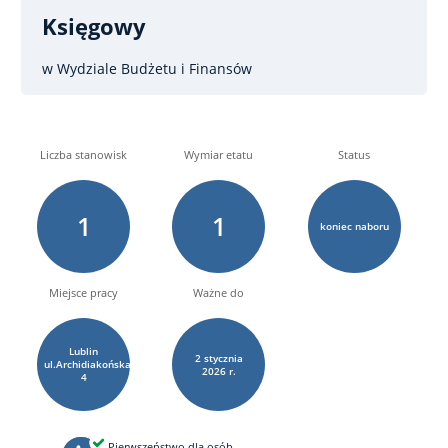
Księgowy
w Wydziale Budżetu i Finansów
Liczba stanowisk
Wymiar etatu
Status
1
1
koniec naboru
Miejsce pracy
Ważne do
Lublin
2
stycznia
ul.Archidiakońska
2026 r.
4
Pierwszeństwo dla osób