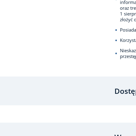
informa
oraz tr
1 sierp
złożyć o
Posiada
Korzyst
Nieska
przest
Dostę