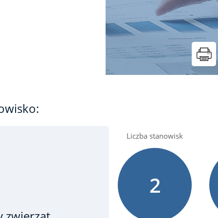
t
owisko:
Liczba stanowisk
2
 zwierząt