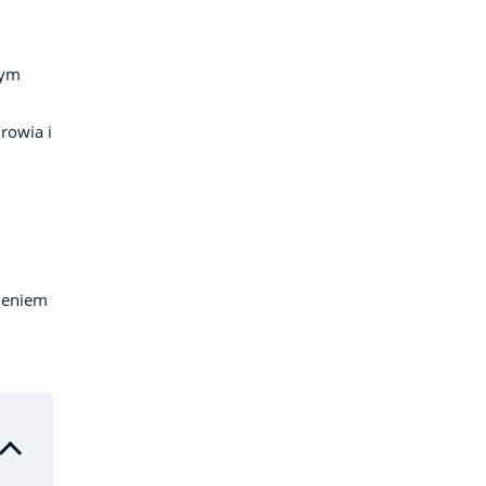
tym
rowia i
ieniem