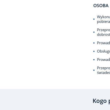
OSOBA 
Wykonuj
pobiera
Przepro
dobrost
Prowadz
Obsługu
Prowadz
Przepro
świadec
Kogo 