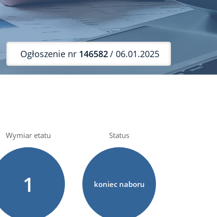
Ogłoszenie nr
146582
/ 06.01.2025
Wymiar etatu
Status
1
koniec naboru