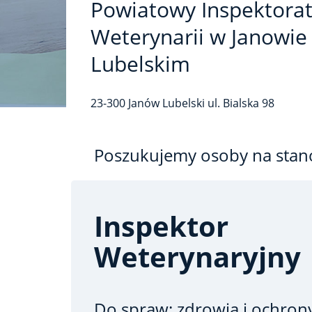
Powiatowy Inspektora
Weterynarii w Janowie
Lubelskim
23-300
Janów Lubelski
ul. Bialska
98
Poszukujemy osoby na stan
Inspektor
Weterynaryjny
Do spraw: zdrowia i ochrony