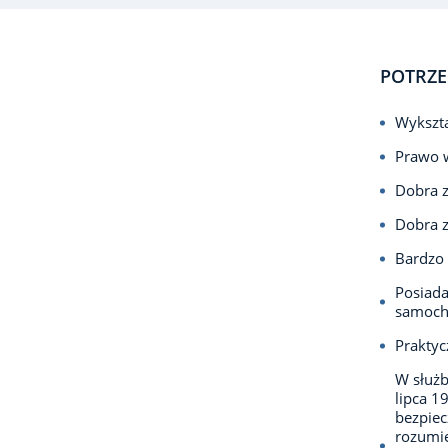
POTRZE
Wykszta
Prawo 
Dobra 
Dobra 
Bardzo
Posiada
samoc
Praktyc
W służb
lipca 1
bezpie
rozumie