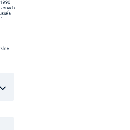
–1990
dzonych
usiała
."
ślne