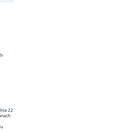
ch
dnia 22
ganach
iu