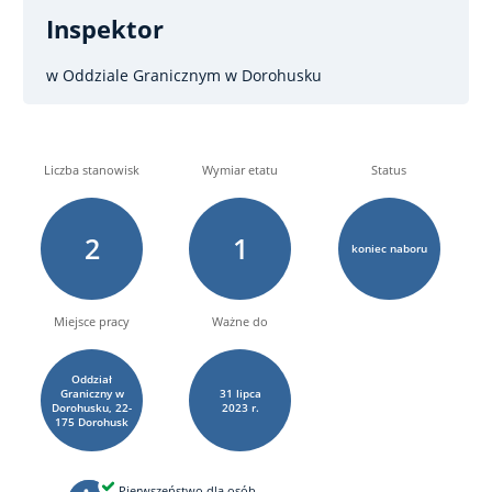
Inspektor
w Oddziale Granicznym w Dorohusku
Liczba stanowisk
Wymiar etatu
Status
2
1
koniec naboru
Miejsce pracy
Ważne do
Oddział
Graniczny w
31
lipca
Dorohusku, 22-
2023 r.
175 Dorohusk
Pierwszeństwo dla osób