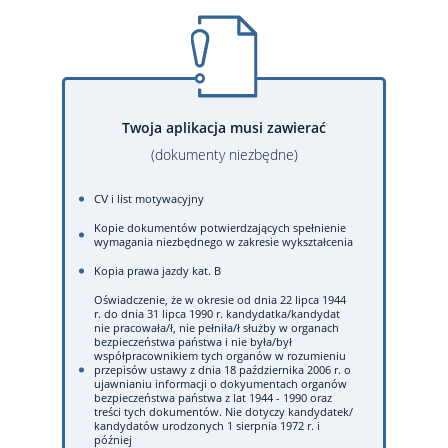
Twoja aplikacja musi zawierać
(dokumenty niezbędne)
CV i list motywacyjny
Kopie dokumentów potwierdzających spełnienie
wymagania niezbędnego w zakresie wykształcenia
Kopia prawa jazdy kat. B
Oświadczenie, że w okresie od dnia 22 lipca 1944
r. do dnia 31 lipca 1990 r. kandydatka/kandydat
nie pracowała/ł, nie pełniła/ł służby w organach
bezpieczeństwa państwa i nie była/był
współpracownikiem tych organów w rozumieniu
przepisów ustawy z dnia 18 października 2006 r. o
ujawnianiu informacji o dokyumentach organów
bezpieczeństwa państwa z lat 1944 - 1990 oraz
treści tych dokumentów. Nie dotyczy kandydatek/
kandydatów urodzonych 1 sierpnia 1972 r. i
później