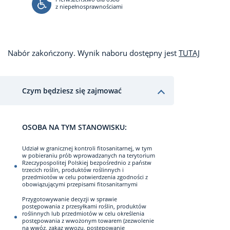
z niepełnosprawnościami
Nabór zakończony. Wynik naboru dostępny jest
TUTAJ
Czym będziesz się zajmować
OSOBA NA TYM STANOWISKU:
Udział w granicznej kontroli fitosanitarnej, w tym
w pobieraniu prób wprowadzanych na terytorium
Rzeczypospolitej Polskiej bezpośrednio z państw
trzecich roślin, produktów roślinnych i
przedmiotów w celu potwierdzenia zgodności z
obowiązującymi przepisami fitosanitarnymi
Przygotowywanie decyzji w sprawie
postępowania z przesyłkami roślin, produktów
roślinnych lub przedmiotów w celu określenia
postępowania z wwożonym towarem (zezwolenie
na wwóz, zakaz wwozu, postępowanie