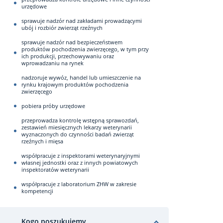
urzędowe
sprawuje nadzór nad zakładami prowadzącymi
ubój i rozbiór zwierząt rzeźnych
sprawuje nadzór nad bezpieczeństwem
produktów pochodzenia zwierzęcego, w tym przy
ich produkcji, przechowywaniu oraz
wprowadzaniu na rynek
nadzoruje wywóz, handel lub umieszczenie na
rynku krajowym produktów pochodzenia
zwierzęcego
pobiera próby urzędowe
przeprowadza kontrolę wstępną sprawozdań,
zestawień miesięcznych lekarzy weterynarii
wyznaczonych do czynności badań zwierząt
rzeźnych i mięsa
współpracuje z inspektorami weterynaryjnymi
własnej jednostki oraz z innych powiatowych
inspektoratów weterynarii
współpracuje z laboratorium ZHW w zakresie
kompetencji
Kogo poszukujemy