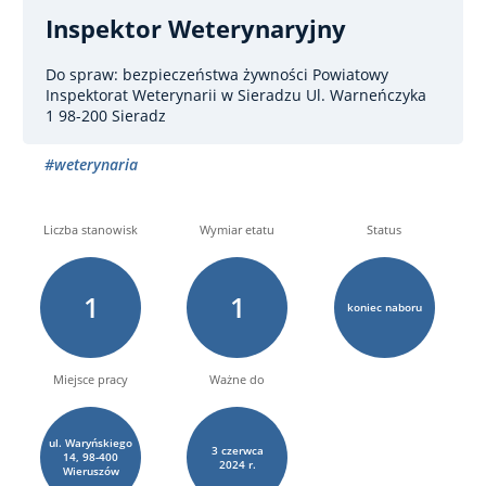
Inspektor Weterynaryjny
Do spraw: bezpieczeństwa żywności
Powiatowy
Inspektorat Weterynarii w Sieradzu Ul. Warneńczyka
1 98-200 Sieradz
#weterynaria
Liczba stanowisk
Wymiar etatu
Status
1
1
koniec naboru
Miejsce pracy
Ważne do
ul. Waryńskiego
3
czerwca
14, 98-400
2024 r.
Wieruszów