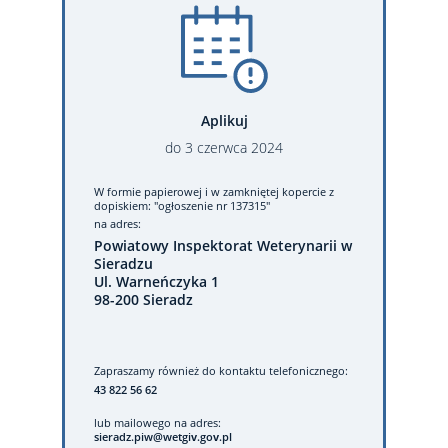
Aplikuj
do
3
czerwca
2024
W formie papierowej
i w zamkniętej kopercie z
dopiskiem: "ogłoszenie nr 137315"
na adres:
Powiatowy Inspektorat Weterynarii w
Sieradzu
Ul. Warneńczyka 1
98-200 Sieradz
Zapraszamy również do kontaktu telefonicznego:
43 822 56 62
lub mailowego na adres:
sieradz.piw@wetgiv.gov.pl