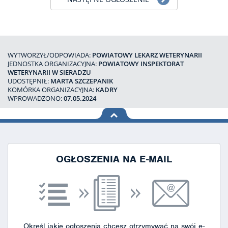
WYTWORZYŁ/ODPOWIADA:
POWIATOWY LEKARZ WETERYNARII
JEDNOSTKA ORGANIZACYJNA:
POWIATOWY INSPEKTORAT
WETERYNARII W SIERADZU
UDOSTĘPNIŁ:
MARTA SZCZEPANIK
KOMÓRKA ORGANIZACYJNA:
KADRY
WPROWADZONO:
07.05.2024
na górę
strony
OGŁOSZENIA NA E-MAIL
Określ jakie ogłoszenia chcesz otrzymywać na swój e-