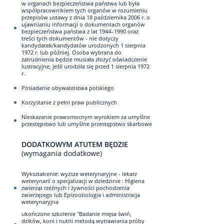
w organach bezpieczeństwa państwa lub była
współpracownikiem tych organów w rozumieniu
przepisów ustawy z dnia 18 października 2006 r. o
ujawnianiu informacji o dokumentach organów
bezpieczeństwa państwa z lat 1944–1990 oraz
treści tych dokumentów - nie dotyczy
kandydatek/kandydatów urodzonych 1 sierpnia
1972 r. lub później. Osoba wybrana do
zatrudnienia będzie musiała złożyć oświadczenie
lustracyjne, jeśli urodziła się przed 1 sierpnia 1972
r.
Posiadanie obywatelstwa polskiego
Korzystanie z pełni praw publicznych
Nieskazanie prawomocnym wyrokiem za umyślne
przestępstwo lub umyślne przestępstwo skarbowe
DODATKOWYM ATUTEM BĘDZIE
(wymagania dodatkowe)
Wykształcenie: wyższe weterynaryjne - lekarz
weterynarii o specjalizacji w dziedzinie : Higiena
zwierząt rzeźnych i żywności pochodzenia
zwierzęcego lub Epizootiologia i administracja
weterynaryjna
ukończone szkolenie "Badanie mięsa świń,
dzików, koni i nutrii metodą wytrawiania próby