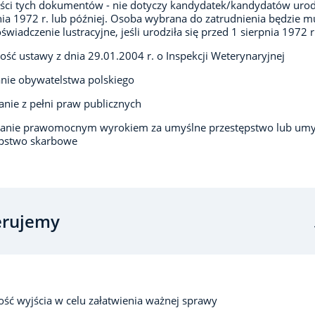
eści tych dokumentów - nie dotyczy kandydatek/kandydatów uro
nia 1972 r. lub później. Osoba wybrana do zatrudnienia będzie m
oświadczenie lustracyjne, jeśli urodziła się przed 1 sierpnia 1972 r
ść ustawy z dnia 29.01.2004 r. o Inspekcji Weterynaryjnej
nie obywatelstwa polskiego
anie z pełni praw publicznych
zanie prawomocnym wyrokiem za umyślne przestępstwo lub umy
ępstwo skarbowe
erujemy
ść wyjścia w celu załatwienia ważnej sprawy