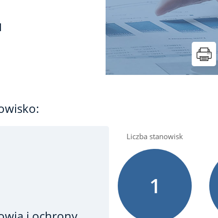
t
u
owisko:
Liczba stanowisk
1
owia i ochrony