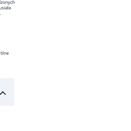
dzonych
usiała
.
ślne