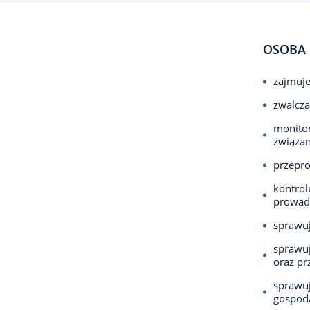
OSOBA 
zajmuje
zwalcza
monitor
związan
przepro
kontrol
prowadz
sprawuj
sprawuj
oraz pr
sprawu
gospoda