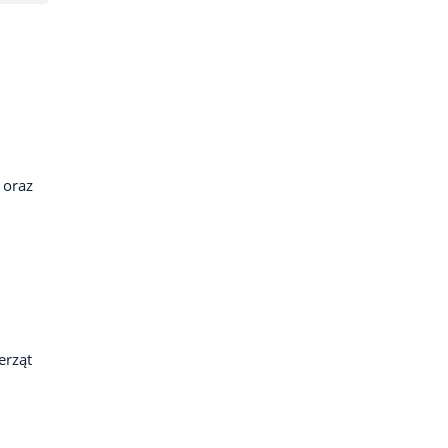
 oraz
erząt