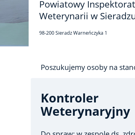
Powiatowy Inspektora
Weterynarii w Sieradz
98-200
Sieradz
Warneńczyka
1
Poszukujemy osoby na stan
Kontroler
Weterynaryjny
Do spraw: w zespole ds. zdr