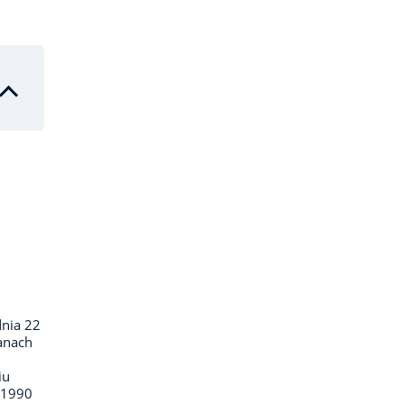
dnia 22
ganach
iu
–1990