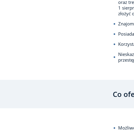
oraz tr
1 sierp
złożyć 
Znajomo
Posiada
Korzyst
Nieska
przest
Co of
Możliwo