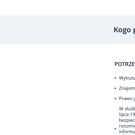
Kogo 
POTRZE
Wykszta
Znajom
Prawo j
W służb
lipca 1
bezpie
rozumie
informa