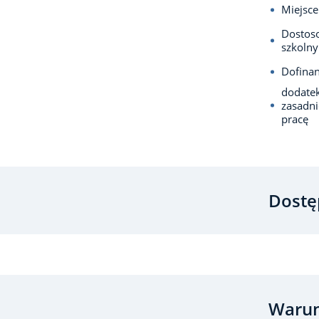
Miejsce
Dostos
szkolny
Dofina
dodatek
zasadn
pracę
Dostę
Warun