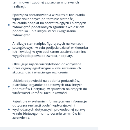
terminowej i zgodnej z przepisami prawa ich
realizacji.
Sporządza postanowienia w zakresie: rozliczania
wpłat dokonanych po terminie płatności,
zaliczania nadpłat na poczet zaległych i bieżących
zobowiązań podatkowych zgodnie z wnioskiem
podatnika lub z urzędu w celu wygaszania
zobowiązań.
Analizuje stan nadpłat figurujących na kontach
szczegółowych w celu podjęcia działań w kierunku
ich likwidacji w tym pod katem ustalenia terminu
wygaśnięcia prawa do zwrotu, nadpłaty.
Obsługuje zajęcia wierzytelności dokonywane
przez organy egzekucyjne w celu ustalenia ich
skuteczności i właściwego rozliczenia.
Udziela odpowiedzi na podania podatników,
płatników, organów podatkowych oraz innych
podmiotów i instytucji w sprawach należących do
właściwości komórki rachunkowości.
Rejestruje w systemie informatycznym informacje
dotyczące realizacji podań wpływających i
wychodzących dotyczących prowadzonej sprawy
w celu bieżącego monitorowania terminów ich
załatwienia.