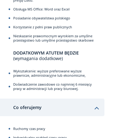
presją czasu.
Obsługa MS Office: Word oraz Excel
Posiadanie obywatelstwa polskiego
Korzystanie z pełni praw publicznych
Nieskazanie prawomocnym wyrokiem za umyślne
przestępstwo lub umyślne przestępstwo skarbowe
DODATKOWYM ATUTEM BĘDZIE
(wymagania dodatkowe)
Wykształcenie: wyższe preferowane wyższe
prawnicze, administracyjne lub ekonomiczne,
Doświadczenie zawodowe co najmniej 6 miesięcy
pracy w administracji lub pracy biurowej.
Co oferujemy
Ruchomy czas pracy
Indywidualny rozkład czasu pracy