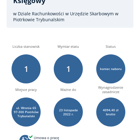
Księgowy
w Dziale Rachunkowości w Urzędzie Skarbowym w
Piotrkowie Trybunalskim
Liczba stanowisk
Wymiar etatu
Status
1
1
koniec naboru
Wynagrodzenie
Miejsce pracy
Ważne do
zasadnicze
ul. Wronia 65
23
listopada
4094,40 zł
97-300 Piotrków
2022 r.
brutto
Trybunalski
Umowa o pracę