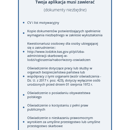
Twoja aplikacja musi zawierać
(dokumenty niezbędne)
CV i list motywacyjny
Kopie dokumentów potwierdzających spełnienie
wymagania niezbędnego w zakresie wykształcenia
Kwestionariusz osobowy dla osoby ubiegającej
się o zatrudnienie::
http://www.lodzkie.kas.gov.pl/pl/izba-
administracji-skarbowej-w-
lodzi/ogloszenia/nabor/wzory-oswiadczen
Oświadczenie dotyczące pracy lub służby w
organach bezpieczeństwa państwa lub
współpracy z tymi organami (wzór oświadczenia -
Dz. U. z 2017 r. poz. 423), dotyczy wyłącznie osób
urodzonych przed dniem 01 sierpnia 1972 r.
Oświadczenie o posiadaniu obywatelstwa
polskiego
Oświadczenie o korzystaniu z pełni praw
publicznych
Oświadczenie o nieskazaniu prawomocnym
wyrokiem za umyślne przestępstwo lub umyślne
przestępstwo skarbowe