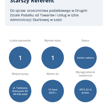
Starszy Referent
Do spraw: orzecznictwa podatkowego
w Drugim
Dziale Podatku od Towarów i Usług w Izbie
Administracji Skarbowej w Łodzi
Liczba stanowisk
Wymiar etatu
Status
1
1
koniec naboru
Wynagrodzenie
Miejsce pracy
Ważne do
zasadnicze
al. Tadeusza
10
lipca
4972,32 zł
Kościuszki 83
2023 r.
brutto
90-436 Łódź