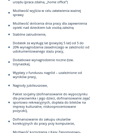
urzędu (praca zdalna, „home office”)
Możliwość wyjścia w celu załatwienia ważnej
sprawy
Możliwość skrócenia dnia pracy dla zapewnienia
opieki nad dzieckiem lub osobą zależną
Stabilne zatrudnienie,
Dodatek za wysługę lat (powyżej 5 lat) od 5 do
20% wynagrodzenia zasadniczego w zależności od
udokumentowanego stażu pracy,
Dodatkowe wynagrodzenie roczne (tzw.
trzynastka),
Wypłaty z funduszu nagród – uzależnione od
wyników pracy,
Nagrody jubileuszowe,
Pakiet socjalny (dofinansowanie do wypoczynku
dla pracownika i jego dzieci, dofinansowanie zajęć
sportowo-rekreacyjnych, dopłata do biletów na
imprezy kulturalne, niskooprocentowane
pożyczki),
Dofinansowanie do zakupu okularów
korekcyjnych do pracy przy komputerze,
Możliwość korzystania z Kasy Zapomogowo-