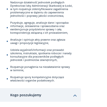
Nadzoruje działalność jednostek podległych
Dyrektorowi Izby Administracji Skarbowej w Łodzi,
w tym rozpatruje zidentyfikowane zagadnienia
problematyczne w dążeniu do zapewnienia
jednolitości i poprawy jakości orzecznictwa,
Pozyskuje, agreguje, analizuje dane i sporządza
informacje, zestawienia i sprawozdania oraz
ewidencjonuje przydzielone sprawy i całą
korespondencję związaną z ich prowadzeniem,
Analizuje i opiniuje akty prawne oraz zgłasza
uwagi i propozycje legislacyjne,
Udziela wyjaśnień/informacji oraz prowadzi
szkolenia, instruktaże, spotkania robocze i narady
konsultacyjne dla pracowników podległych
jednostek i podmiotów zewnętrznych,
Rozpatruje ponaglenia na niezałatwienie sprawy
w terminie,
Rozpatruje spory kompetencyjne dotyczące
właściwości organów podatkowych.
Kogo poszukujemy