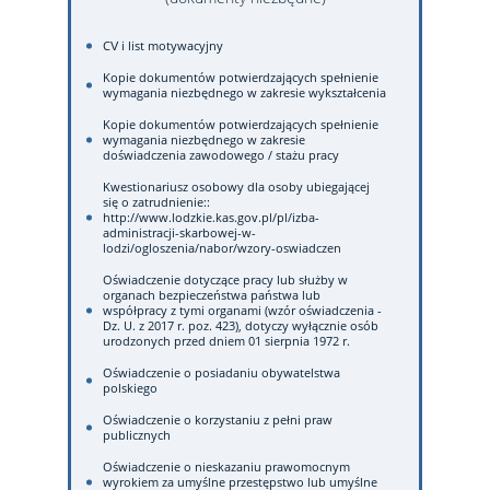
CV i list motywacyjny
Kopie dokumentów potwierdzających spełnienie
wymagania niezbędnego w zakresie wykształcenia
Kopie dokumentów potwierdzających spełnienie
wymagania niezbędnego w zakresie
doświadczenia zawodowego / stażu pracy
Kwestionariusz osobowy dla osoby ubiegającej
się o zatrudnienie::
http://www.lodzkie.kas.gov.pl/pl/izba-
administracji-skarbowej-w-
lodzi/ogloszenia/nabor/wzory-oswiadczen
Oświadczenie dotyczące pracy lub służby w
organach bezpieczeństwa państwa lub
współpracy z tymi organami (wzór oświadczenia -
Dz. U. z 2017 r. poz. 423), dotyczy wyłącznie osób
urodzonych przed dniem 01 sierpnia 1972 r.
Oświadczenie o posiadaniu obywatelstwa
polskiego
Oświadczenie o korzystaniu z pełni praw
publicznych
Oświadczenie o nieskazaniu prawomocnym
wyrokiem za umyślne przestępstwo lub umyślne