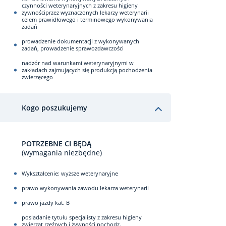
czynności weterynaryjnych z zakresu higieny
żywnościprzez wyznaczonych lekarzy weterynarii
celem prawidłowego i terminowego wykonywania
zadań
prowadzenie dokumentacji z wykonywanych
zadań, prowadzenie sprawozdawczości
nadzór nad warunkami weterynaryjnymi w
zakładach zajmujących się produkcją pochodzenia
zwierzęcego
Kogo poszukujemy
POTRZEBNE CI BĘDĄ
(wymagania niezbędne)
Wykształcenie: wyższe weterynaryjne
prawo wykonywania zawodu lekarza weterynarii
prawo jazdy kat. B
posiadanie tytułu specjalisty z zakresu higieny
zwierząt rzeźnych i żywności pochodz.