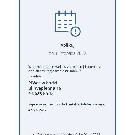
Aplikuj
do
4
listopada
2022
W formie papierowej
i w zamkniętej kopercie z
dopiskiem: "ogłoszenie nr 108653"
na adres:
PIWet w Łodzi
ul. Wapienna 15
91-083 Łódź
Zapraszamy również do kontaktu telefonicznego:
42 6161576
Dokumenty należy złożyć do: 04.11.2022