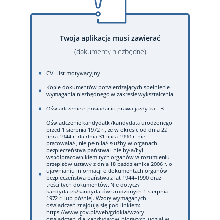
Twoja aplikacja musi zawierać
(dokumenty niezbędne)
CV i list motywacyjny
Kopie dokumentów potwierdzających spełnienie
wymagania niezbędnego w zakresie wykształcenia
Oświadczenie o posiadaniu prawa jazdy kat. B
Oświadczenie kandydatki/kandydata urodzonego
przed 1 sierpnia 1972 r., że w okresie od dnia 22
lipca 1944 r. do dnia 31 lipca 1990 r. nie
pracowała/ł, nie pełniła/ł służby w organach
bezpieczeństwa państwa i nie była/był
współpracownikiem tych organów w rozumieniu
przepisów ustawy z dnia 18 października 2006 r. o
ujawnianiu informacji o dokumentach organów
bezpieczeństwa państwa z lat 1944–1990 oraz
treści tych dokumentów. Nie dotyczy
kandydatek/kandydatów urodzonych 1 sierpnia
1972 r. lub później. Wzory wymaganych
oświadczeń znajdują się pod linkiem:
https://www.gov.pl/web/gddkia/wzory-
oswiadczen-dla-kandydatow-bioracych-udzial-w-