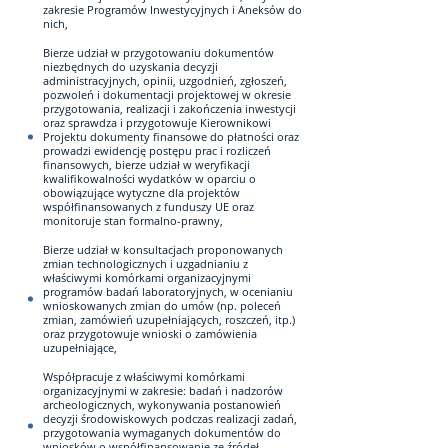
zakresie Programów Inwestycyjnych i Aneksów do
nich,
Bierze udział w przygotowaniu dokumentów
niezbędnych do uzyskania decyzji
administracyjnych, opinii, uzgodnień, zgłoszeń,
pozwoleń i dokumentacji projektowej w okresie
przygotowania, realizacji i zakończenia inwestycji
oraz sprawdza i przygotowuje Kierownikowi
Projektu dokumenty finansowe do płatności oraz
prowadzi ewidencję postępu prac i rozliczeń
finansowych, bierze udział w weryfikacji
kwalifikowalności wydatków w oparciu o
obowiązujące wytyczne dla projektów
współfinansowanych z funduszy UE oraz
monitoruje stan formalno-prawny,
Bierze udział w konsultacjach proponowanych
zmian technologicznych i uzgadnianiu z
właściwymi komórkami organizacyjnymi
programów badań laboratoryjnych, w ocenianiu
wnioskowanych zmian do umów (np. poleceń
zmian, zamówień uzupełniających, roszczeń, itp.)
oraz przygotowuje wnioski o zamówienia
uzupełniające,
Współpracuje z właściwymi komórkami
organizacyjnymi w zakresie: badań i nadzorów
archeologicznych, wykonywania postanowień
decyzji środowiskowych podczas realizacji zadań,
przygotowania wymaganych dokumentów do
wniosków o współfinansowanie ze źródeł