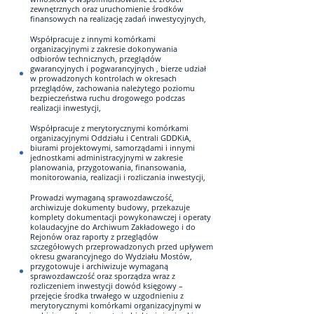
zewnętrznych oraz uruchomienie środków
finansowych na realizację zadań inwestycyjnych,
Współpracuje z innymi komórkami
organizacyjnymi z zakresie dokonywania
odbiorów technicznych, przeglądów
gwarancyjnych i pogwarancyjnych , bierze udział
w prowadzonych kontrolach w okresach
przeglądów, zachowania należytego poziomu
bezpieczeństwa ruchu drogowego podczas
realizacji inwestycji,
Współpracuje z merytorycznymi komórkami
organizacyjnymi Oddziału i Centrali GDDKiA,
biurami projektowymi, samorządami i innymi
jednostkami administracyjnymi w zakresie
planowania, przygotowania, finansowania,
monitorowania, realizacji i rozliczania inwestycji,
Prowadzi wymaganą sprawozdawczość,
archiwizuje dokumenty budowy, przekazuje
komplety dokumentacji powykonawczej i operaty
kolaudacyjne do Archiwum Zakładowego i do
Rejonów oraz raporty z przeglądów
szczegółowych przeprowadzonych przed upływem
okresu gwarancyjnego do Wydziału Mostów,
przygotowuje i archiwizuje wymaganą
sprawozdawczość oraz sporządza wraz z
rozliczeniem inwestycji dowód księgowy –
przejęcie środka trwałego w uzgodnieniu z
merytorycznymi komórkami organizacyjnymi w