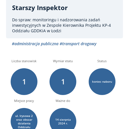
Starszy Inspektor
Do spraw: monitoringu i nadzorowania zadań
inwestycyjnych
w Zespole Kierownika Projektu KP-4
Oddziału GDDKiA w Łodzi
#administracja publiczna
#transport drogowy
Liczba stanowisk
Wymiar etatu
Status
1
1
koniec naboru
Miejsce pracy
Ważne do
ul. Irysowa 2
oraz obszar
14
sierpnia
działania
2024 r.
Oddziału