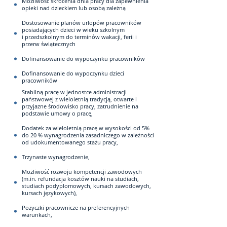
Możliwość skrócenia dnia pracy dla zapewnienia
opieki nad dzieckiem lub osobą zależną
Dostosowanie planów urlopów pracowników
posiadających dzieci w wieku szkolnym
i przedszkolnym do terminów wakacji, ferii i
przerw świątecznych
Dofinansowanie do wypoczynku pracowników
Dofinansowanie do wypoczynku dzieci
pracowników
Stabilną pracę w jednostce administracji
państwowej z wieloletnią tradycją, otwarte i
przyjazne środowisko pracy, zatrudnienie na
podstawie umowy o pracę,
Dodatek za wieloletnią pracę w wysokości od 5%
do 20 % wynagrodzenia zasadniczego w zależności
od udokumentowanego stażu pracy,
Trzynaste wynagrodzenie,
Możliwość rozwoju kompetencji zawodowych
(m.in. refundacja kosztów nauki na studiach,
studiach podyplomowych, kursach zawodowych,
kursach językowych),
Pożyczki pracownicze na preferencyjnych
warunkach,