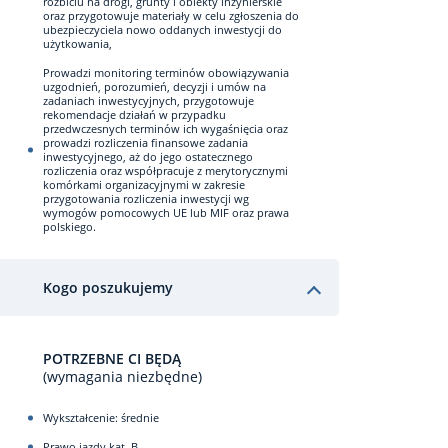
rozbiciu na drogi, grunty i obiekty inżynierskie
oraz przygotowuje materiały w celu zgłoszenia do
ubezpieczyciela nowo oddanych inwestycji do
użytkowania,
Prowadzi monitoring terminów obowiązywania
uzgodnień, porozumień, decyzji i umów na
zadaniach inwestycyjnych, przygotowuje
rekomendacje działań w przypadku
przedwczesnych terminów ich wygaśnięcia oraz
prowadzi rozliczenia finansowe zadania
inwestycyjnego, aż do jego ostatecznego
rozliczenia oraz współpracuje z merytorycznymi
komórkami organizacyjnymi w zakresie
przygotowania rozliczenia inwestycji wg
wymogów pomocowych UE lub MIF oraz prawa
polskiego.
Kogo poszukujemy
POTRZEBNE CI BĘDĄ
(wymagania niezbędne)
Wykształcenie: średnie
Prawo jazdy kat. B,