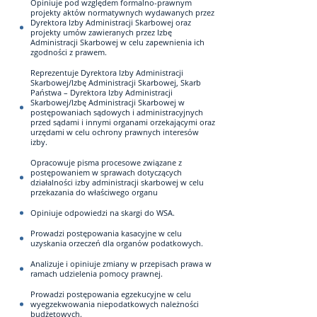
Opiniuje pod względem formalno-prawnym
projekty aktów normatywnych wydawanych przez
Dyrektora Izby Administracji Skarbowej oraz
projekty umów zawieranych przez Izbę
Administracji Skarbowej w celu zapewnienia ich
zgodności z prawem.
Reprezentuje Dyrektora Izby Administracji
Skarbowej/Izbę Administracji Skarbowej, Skarb
Państwa – Dyrektora Izby Administracji
Skarbowej/Izbę Administracji Skarbowej w
postępowaniach sądowych i administracyjnych
przed sądami i innymi organami orzekającymi oraz
urzędami w celu ochrony prawnych interesów
izby.
Opracowuje pisma procesowe związane z
postępowaniem w sprawach dotyczących
działalności izby administracji skarbowej w celu
przekazania do właściwego organu
Opiniuje odpowiedzi na skargi do WSA.
Prowadzi postępowania kasacyjne w celu
uzyskania orzeczeń dla organów podatkowych.
Analizuje i opiniuje zmiany w przepisach prawa w
ramach udzielenia pomocy prawnej.
Prowadzi postępowania egzekucyjne w celu
wyegzekwowania niepodatkowych należności
budżetowych.