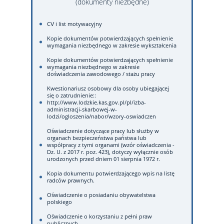
(dokumenty niezbędne)
CV i list motywacyjny
Kopie dokumentów potwierdzających spełnienie
wymagania niezbędnego w zakresie wykształcenia
Kopie dokumentów potwierdzających spełnienie
wymagania niezbędnego w zakresie
doświadczenia zawodowego / stażu pracy
Kwestionariusz osobowy dla osoby ubiegającej
się o zatrudnienie::
http://www.lodzkie.kas.gov.pl/pl/izba-
administracji-skarbowej-w-
lodzi/ogloszenia/nabor/wzory-oswiadczen
Oświadczenie dotyczące pracy lub służby w
organach bezpieczeństwa państwa lub
współpracy z tymi organami (wzór oświadczenia -
Dz. U. z 2017 r. poz. 423), dotyczy wyłącznie osób
urodzonych przed dniem 01 sierpnia 1972 r.
Kopia dokumentu potwierdzającego wpis na listę
radców prawnych.
Oświadczenie o posiadaniu obywatelstwa
polskiego
Oświadczenie o korzystaniu z pełni praw
publicznych