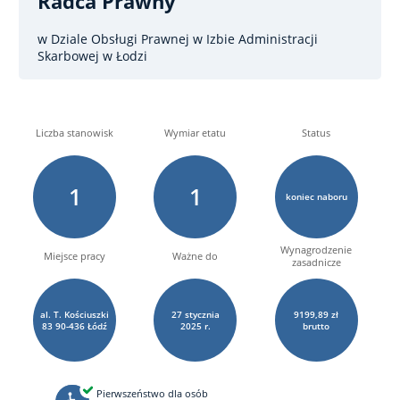
Radca Prawny
w Dziale Obsługi Prawnej w Izbie Administracji
Skarbowej w Łodzi
Liczba stanowisk
Wymiar etatu
Status
1
1
koniec naboru
Wynagrodzenie
Miejsce pracy
Ważne do
zasadnicze
al. T. Kościuszki
27
stycznia
9199,89 zł
83 90-436 Łódź
2025 r.
brutto
Pierwszeństwo dla osób