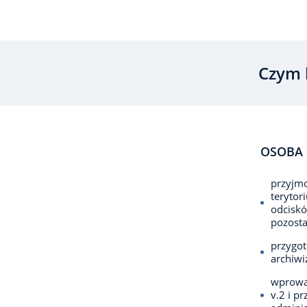
Czym 
OSOBA 
przyjmo
terytor
odciskó
pozosta
przygo
archiwi
wprowa
v.2 i 