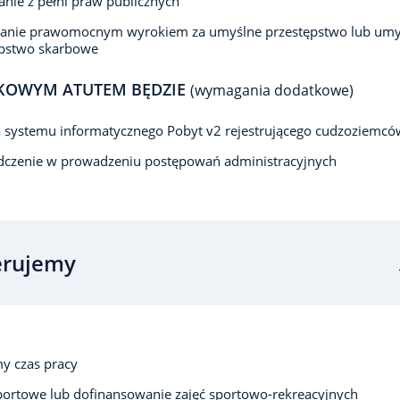
anie z pełni praw publicznych
zanie prawomocnym wyrokiem za umyślne przestępstwo lub umy
ępstwo skarbowe
KOWYM ATUTEM BĘDZIE
(wymagania dodatkowe)
 systemu informatycznego Pobyt v2 rejestrującego cudzoziemcó
dczenie w prowadzeniu postępowań administracyjnych
erujemy
y czas pracy
portowe lub dofinansowanie zajęć sportowo-rekreacyjnych