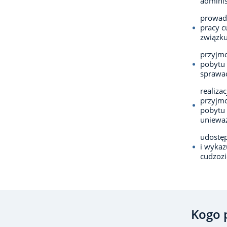
adminis
prowadz
pracy c
związku
przyjm
pobytu
sprawa
realiza
przyjmo
pobytu 
unieważ
udostęp
i wyka
cudzozi
Kogo 