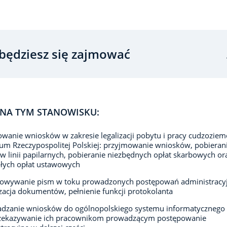
będziesz się zajmować
NA TYM STANOWISKU:
wanie wniosków w zakresie legalizacji pobytu i pracy cudzozie
ium Rzeczypospolitej Polskiej: przyjmowanie wniosków, pobieran
w linii papilarnych, pobieranie niezbędnych opłat skarbowych or
łych opłat ustawowych
towywanie pism w toku prowadzonych postępowań administracy
zacja dokumentów, pełnienie funkcji protokolanta
dzanie wniosków do ogólnopolskiego systemu informatyczneg
przekazywanie ich pracownikom prowadzącym postępowanie