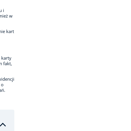
 i
nież w
ie kart
 karty
 fakt,
idencji
 o
ań.