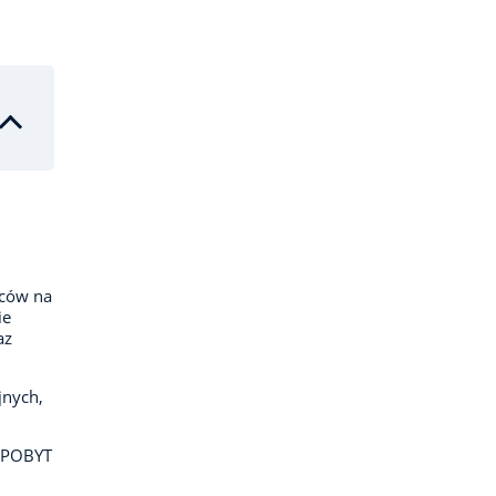
mców na
ie
az
jnych,
o POBYT