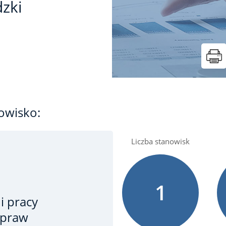
zki
owisko:
Liczba stanowisk
1
i pracy
Spraw