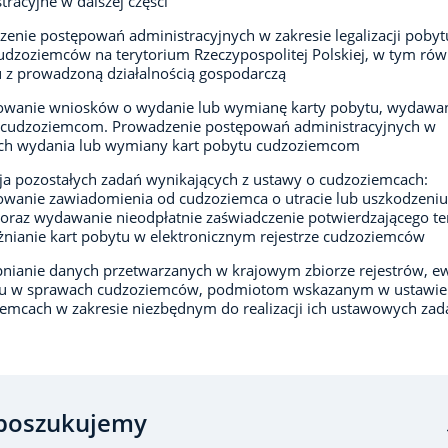
tracyjne w dalszej części
enie postępowań administracyjnych w zakresie legalizacji pobytu
udzoziemców na terytorium Rzeczypospolitej Polskiej, w tym rów
 z prowadzoną działalnością gospodarczą
owanie wniosków o wydanie lub wymianę karty pobytu, wydawan
 cudzoziemcom. Prowadzenie postępowań administracyjnych w
ch wydania lub wymiany kart pobytu cudzoziemcom
cja pozostałych zadań wynikających z ustawy o cudzoziemcach:
wanie zawiadomienia od cudzoziemca o utracie lub uszkodzeniu
oraz wydawanie nieodpłatnie zaświadczenie potwierdzającego ten
nianie kart pobytu w elektronicznym rejestrze cudzoziemców
nianie danych przetwarzanych w krajowym zbiorze rejestrów, ew
zu w sprawach cudzoziemców, podmiotom wskazanym w ustawie
emcach w zakresie niezbędnym do realizacji ich ustawowych zad
poszukujemy