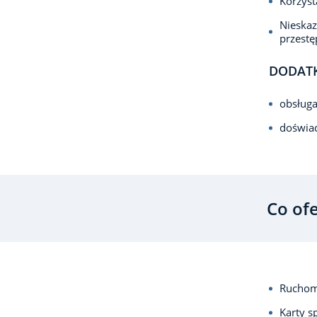
Korzyst
Nieska
przest
DODAT
obsługa
doświa
Co of
Ruchom
Karty s