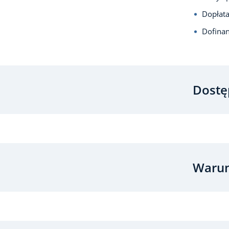
Dopłata
Dofina
Dostę
Warun