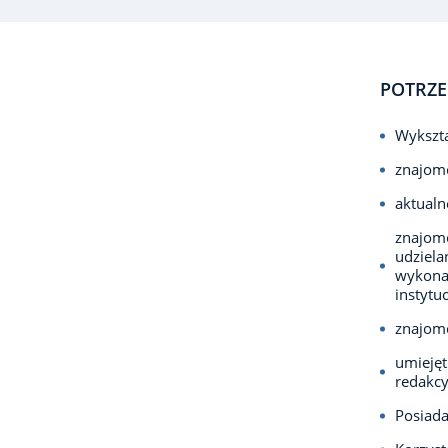
POTRZE
Wykszta
znajom
aktualn
znajomo
udziela
wykonaw
instytu
znajom
umiejęt
redakcy
Posiada