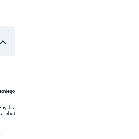
etniego
znych z
u robót
w