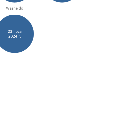
Ważne do
23
lipca
2024 r.