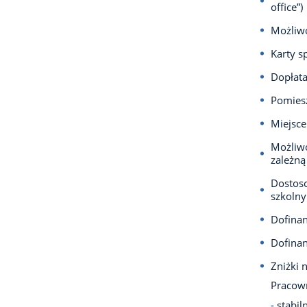
office”)
Możliwo
Karty s
Dopłata
Pomiesz
Miejsce
Możliwo
zależną
Dostos
szkolny
Dofina
Dofina
Zniżki
Pr
- stabi