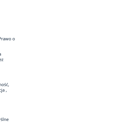
 Prawo o
a
ez
ność,
ja ,
ślne