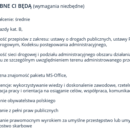
BNE CI BĘDĄ
(wymagania niezbędne)
łcenie: średnie
azdy kat. B,
ść przepisów z zakresu: ustawy o drogach publicznych, ustawy
drogowym, Kodeksu postępowania administracyjnego,
ść sieci drogowej i podziału administracyjnego obszaru działani
u ze szczególnym uwzględnieniem terenu administrowanego prz
zna znajomość pakietu MS-Office,
ncje: wykorzystywanie wiedzy i doskonalenie zawodowe, rzetel
acja pracy i orientacja na osiąganie celów, współpraca, komunikac
nie obywatelstwa polskiego
anie z pełni praw publicznych
zanie prawomocnym wyrokiem za umyślne przestępstwo lub umy
ępstwo skarbowe