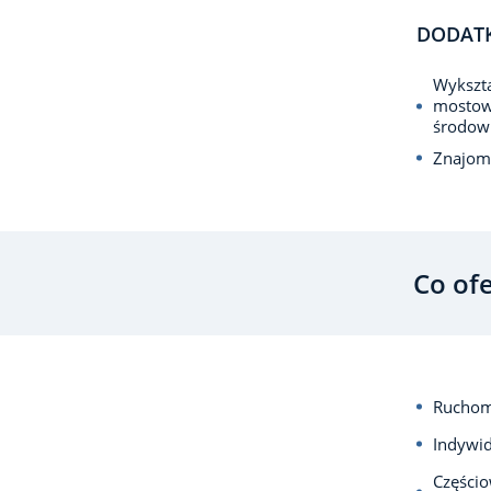
DODAT
Wykszta
mostow
środow
Znajomo
Co of
Ruchom
Indywid
Częścio