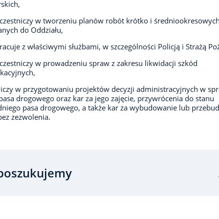
rskich,
zestniczy w tworzeniu planów robót krótko i średniookresowyc
anych do Oddziału,
acuje z właściwymi służbami, w szczególności Policją i Strażą Po
zestniczy w prowadzeniu spraw z zakresu likwidacji szkód
kacyjnych,
iczy w przygotowaniu projektów decyzji administracyjnych w sp
 pasa drogowego oraz kar za jego zajęcie, przywrócenia do stanu
dniego pasa drogowego, a także kar za wybudowanie lub przebu
bez zezwolenia.
poszukujemy