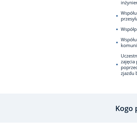
inżynie
Współuc
przesył
Współpr
Współuc
komuni
Uczestn
zajęcia
poprze
zjazdu 
Kogo 