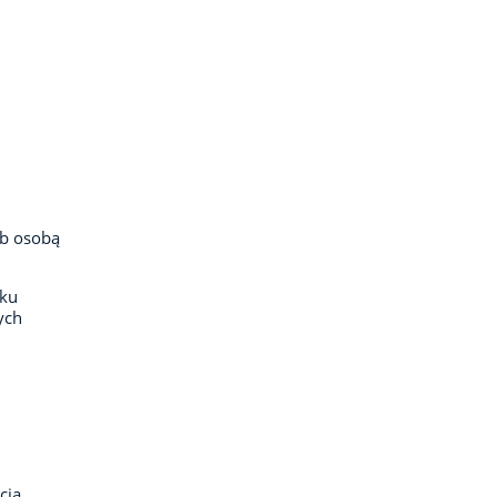
ub osobą
eku
ych
cją,