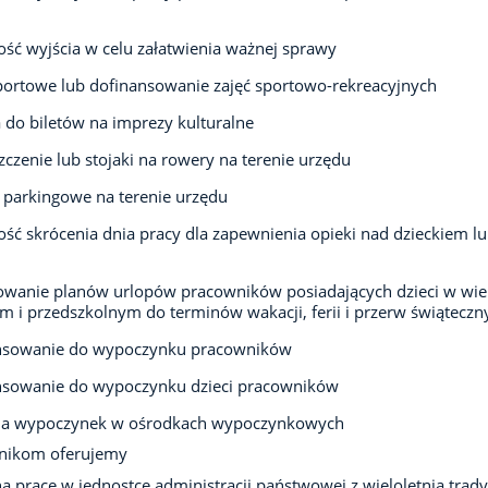
ść wyjścia w celu załatwienia ważnej sprawy
portowe lub dofinansowanie zajęć sportowo-rekreacyjnych
 do biletów na imprezy kulturalne
czenie lub stojaki na rowery na terenie urzędu
 parkingowe na terenie urzędu
ść skrócenia dnia pracy dla zapewnienia opieki nad dzieckiem l
owanie planów urlopów pracowników posiadających dzieci w wi
m i przedszkolnym do terminów wakacji, ferii i przerw świąteczn
nsowanie do wypoczynku pracowników
nsowanie do wypoczynku dzieci pracowników
 na wypoczynek w ośrodkach wypoczynkowych
acownikom oferujemy
lną pracę w jednostce administracji państwowej z wieloletnią trady