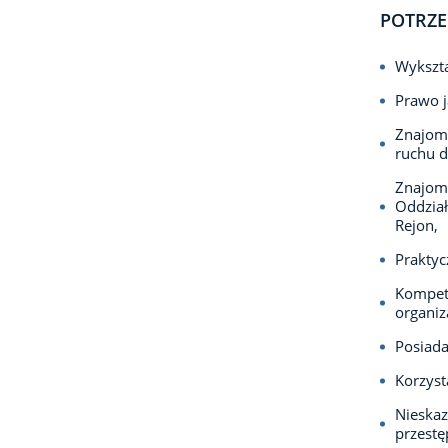
POTRZE
Wykszta
Prawo j
Znajomo
ruchu 
Znajomo
Oddział
Rejon,
Praktyc
Kompete
organiz
Posiada
Korzyst
Nieska
przest