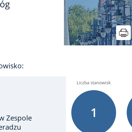
róg
owisko:
Liczba stanowisk
1
w Zespole
eradzu