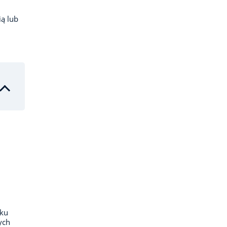
ą lub
eku
ych