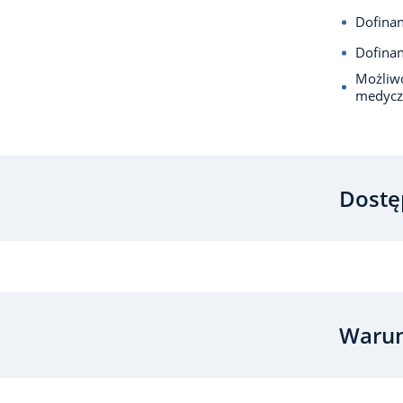
Dofina
Dofina
Możliwo
medycz
Dostę
Warun