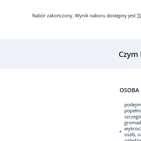
Nabór zakończony. Wynik naboru dostępny jest
T
Czym 
OSOBA 
podejmu
popełni
szczegó
gromadz
wykrocz
osób, 
oględzi