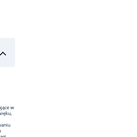
ające w
więku,
waniu
u
agi,