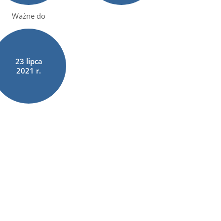
Ważne do
23
lipca
2021 r.