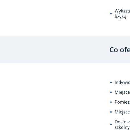
Wykszta
fizyką
Co of
Indywid
Miejsce
Pomiesz
Miejsce
Dostos
szkolny