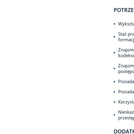
POTRZE
Wykszta
Staż pr
formacj
Znajom
kodeks
Znajomo
postęp
Posiada
Posiada
Korzyst
Nieska
przest
DODAT