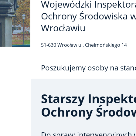
Wojewódzki Inspektor
Ochrony Środowiska 
Wrocławiu
51-630
Wrocław
ul. Chełmońskiego
14
Poszukujemy osoby na stan
Starszy Inspekt
Ochrony Środo
Do spraw: interwencyjnych