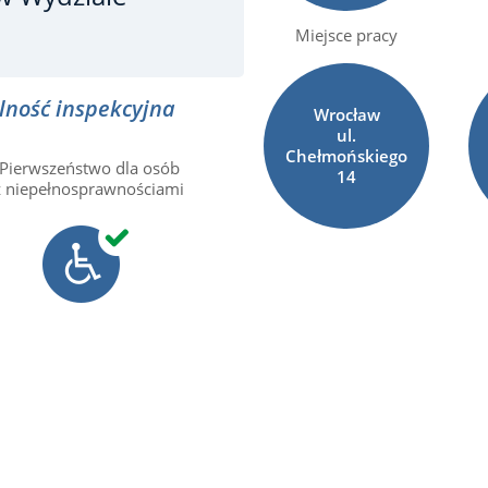
Miejsce pracy
lność inspekcyjna
Wrocław
ul.
Chełmońskiego
Pierwszeństwo dla osób
14
z niepełnosprawnościami