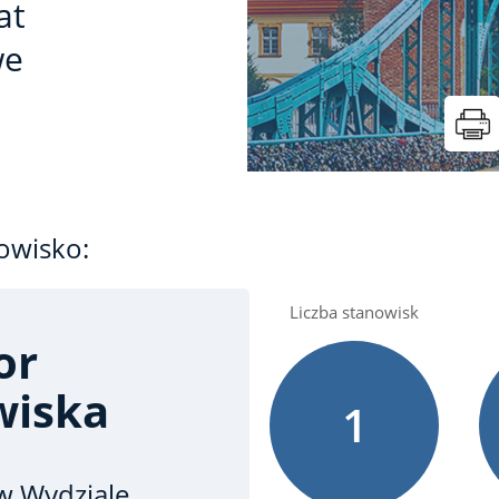
at
we
owisko:
Liczba stanowisk
or
wiska
1
w Wydziale