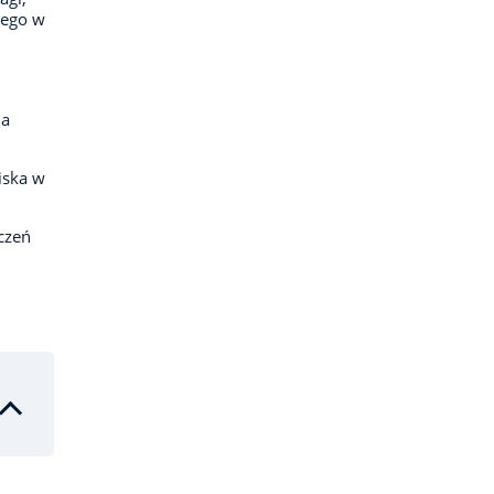
zego w
ia
iska w
czeń