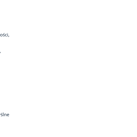
ości,
,
ślne