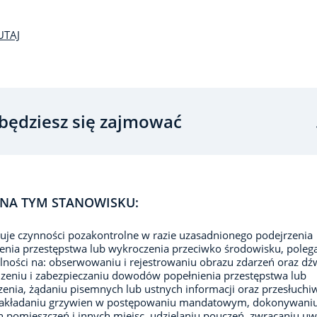
UTAJ
będziesz się zajmować
NA TYM STANOWISKU:
je czynności pozakontrolne w razie uzasadnionego podejrzenia
enia przestępstwa lub wykroczenia przeciwko środowisku, poleg
lności na: obserwowaniu i rejestrowaniu obrazu zdarzeń oraz dź
eniu i zabezpieczaniu dowodów popełnienia przestępstwa lub
enia, żądaniu pisemnych lub ustnych informacji oraz przesłuchi
nakładaniu grzywien w postępowaniu mandatowym, dokonywani
n pomieszczeń i innych miejsc, udzielaniu pouczeń, zwracaniu uw