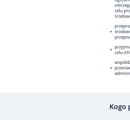
ostrze
celu pr
środowi
przepro
środowi
przepis
przyjmu
celu ic
współdz
przeci
adminis
Kogo 