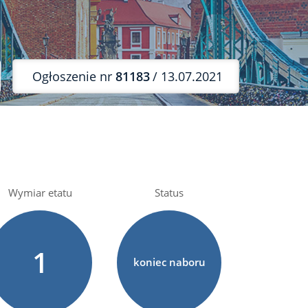
Ogłoszenie nr
81183
/ 13.07.2021
Wymiar etatu
Status
1
koniec naboru