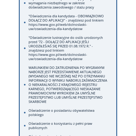
wymagania niezbędnego w zakresie
doświadczenia zawodowego / stażu pracy
"Oświadczenia dla kandydata - OBOWIĄZKOWO
DOŁĄCZ DO APLIKACJI" - znajdziesz pod linkiem
https://www.gov.pl/web/dolnoslaski-
uw/oswiadczenia-dla-kandydatow
"Oświadczenie lustracyjne do osób urodzonych
przed '72 - DOŁĄCZ DO APLIKACJI JEŚLI
URODZIŁEŚ/AŚ SIĘ PRZED 01.08.1972 R." -
znajdziesz pod linkiem
https://www.gov.pl/web/dolnoslaski-
uw/oswiadczenia-dla-kandydatow
WARUNKIEM DO ZATRUDNIENIA PO WYGRANYM
NABORZE JEST PRZEDSTAWIENIE AKTUALNEGO
(WYDANEGO NIE WCZEŚNEJ NIŻ PO OTRZYMANIU
INFORMACJI O WYNIKU NABORU) ZAŚWIADCZENIA
O NIEKARALNOŚCI Z KRAJOWEGO REJESTRU
KARNEGO, POTWIERDZAJĄCEGO NIESKAZANIE
PRAWOMOCNYM WYROKIEM ZA UMYŚLNE
PRZESTĘPSTWO LUB UMYŚLNE PRZESTĘPSTWO
SKARBOWE
Oświadczenie o posiadaniu obywatelstwa
polskiego
Oświadczenie o korzystaniu z pełni praw
publicznych