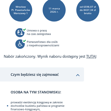
Wrocław
od 6598,07 zł
11
marca
Pl. Powstańców
do 8437,34 zł
2026 r.
Warszawy
1
brutto
Umowa o pracę
na czas zastępstwa
Pierwszeństwo dla osób
z niepełnosprawnościami
Nabór zakończony. Wynik naboru dostępny jest
TUTAJ
Czym będziesz się zajmować
OSOBA NA TYM STANOWISKU:
prowadzi ewidencję księgową w zakresie
dochodów budżetu państwa w programie
finansowo-księgowym,