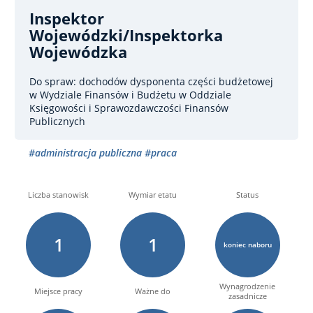
Inspektor
Wojewódzki/inspektorka
Wojewódzka
Do spraw: dochodów dysponenta części budżetowej
w Wydziale Finansów i Budżetu w Oddziale
Księgowości i Sprawozdawczości Finansów
Publicznych
#administracja publiczna
#praca
Liczba stanowisk
Wymiar etatu
Status
1
1
koniec naboru
Wynagrodzenie
Miejsce pracy
Ważne do
zasadnicze