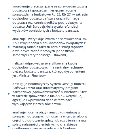
koordynuje prace związane ze sprawozdawczością
budżetową i sporządza miesięczne i roczne
sprawozdania budżetowe Rb-23, Rb-27, w zakresie
dochodów budżetu państwa oraz informację
dotyczącą rozliczenia środków pochodzących z
budżetu Unii Europejskiej z tytułu refundacji
wydatków poniesionych z budżetu państwa,
analizuje i weryfikuje kwartalne sprawozdania Rb-
27ZZ z wykonania planu dochodów związanych z
realizacją zadań z zakresu administracji rządowej
oraz innych zadań zleconych jednostkom
samorządu terytorialnego ustawami,
nalicza i odprowadza zweryfikowaną kwotę
dochodów budżetowych na centralny rachunek
bieżący budżetu państwa, którego dysponentem
jest Minister Finansów,
obsługuje Informatyczny System Obsługi Budżetu
Państwa Trezor oraz informatyczny program
narzędziowy „Sprawozdawczość budżetowa DUW”
w zakresie sprawozdania Rb-27ZZ – weryfikuje,
agreguje i wprowadza dane w terminach
wynikających z przepisów prawa,
analizuje i ocenia otrzymaną dokumentację w
sprawach dotyczących umorzenia w całości albo w
części lub odroczenia spłaty lub rozłożenia na raty
spłaty należności pieniężnych o charakterze
cywilnoprawnym przypadających Skarbowi