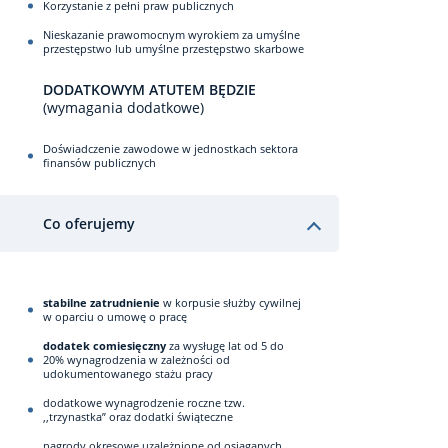
Korzystanie z pełni praw publicznych
Nieskazanie prawomocnym wyrokiem za umyślne
przestępstwo lub umyślne przestępstwo skarbowe
DODATKOWYM ATUTEM BĘDZIE
(wymagania dodatkowe)
Doświadczenie zawodowe w jednostkach sektora
finansów publicznych
Co oferujemy
stabilne zatrudnienie
w korpusie służby cywilnej
w oparciu o umowę o pracę
dodatek comiesięczny
za wysługę lat od 5 do
20% wynagrodzenia w zależności od
udokumentowanego stażu pracy
dodatkowe wynagrodzenie roczne tzw.
,,trzynastka” oraz dodatki świąteczne
nagrody okresowe uzależnione od osiąganych