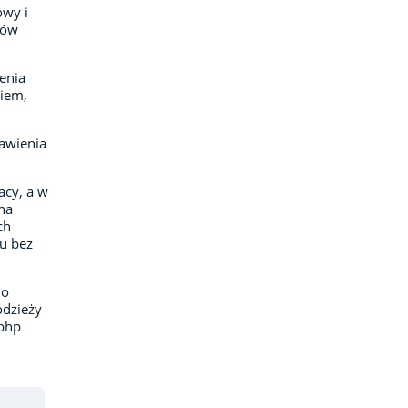
owy i
łów
enia
niem,
awienia
acy, a w
na
ch
u bez
do
odzieży
bhp