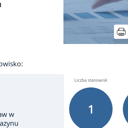
a
owisko:
Liczba stanowisk
1
aw w
gazynu