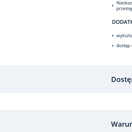
Nieska
przest
DODAT
wykszta
dostęp 
Dostę
Warun