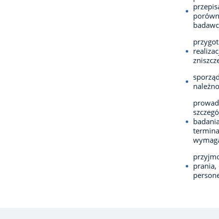
przepis
porówna
badawcz
przygot
realiza
zniszcz
sporząd
należno
prowadz
szczegó
badani
termina
wymaga
przyjmo
prania,
person