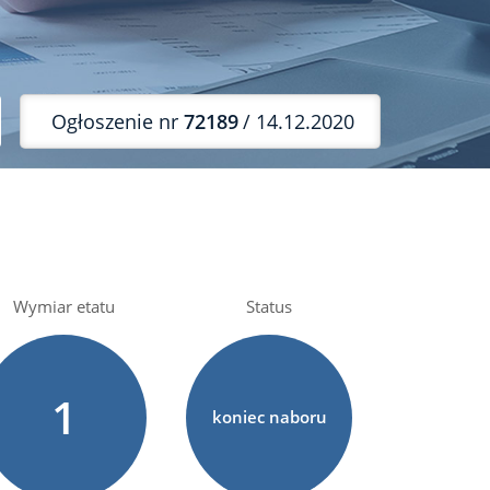
Ogłoszenie nr
72189
/ 14.12.2020
Wymiar etatu
Status
1
koniec naboru