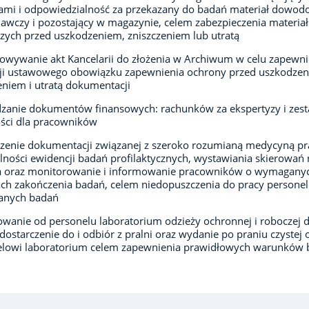
ami i odpowiedzialność za przekazany do badań materiał dowod
wczy i pozostający w magazynie, celem zabezpieczenia materia
ych przed uszkodzeniem, zniszczeniem lub utratą
owywanie akt Kancelarii do złożenia w Archiwum w celu zapewni
cji ustawowego obowiązku zapewnienia ochrony przed uszkodze
eniem i utratą dokumentacji
zanie dokumentów finansowych: rachunków za ekspertyzy i zest
ści dla pracowników
enie dokumentacji związanej z szeroko rozumianą medycyną pr
lności ewidencji badań profilaktycznych, wystawiania skierowań 
a oraz monitorowanie i informowanie pracowników o wymagany
ch zakończenia badań, celem niedopuszczenia do pracy personel
nych badań
wanie od personelu laboratorium odzieży ochronnej i roboczej 
 dostarczenie do i odbiór z pralni oraz wydanie po praniu czystej 
elowi laboratorium celem zapewnienia prawidłowych warunków 