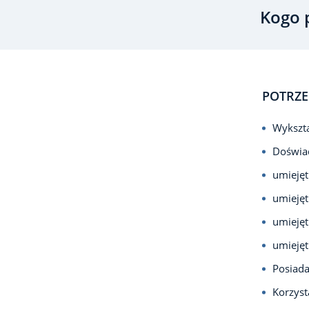
Kogo 
POTRZE
Wykszta
Doświad
umiejęt
umiejęt
umiejęt
umieję
Posiada
Korzyst