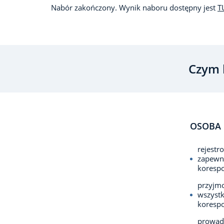
Nabór zakończony. Wynik naboru dostępny jest
T
Czym 
OSOBA 
rejestr
zapewn
korespo
przyjmo
wszystk
koresp
prowad