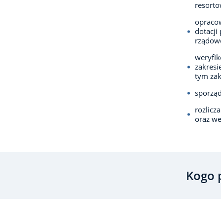
resorto
opracow
dotacji
rządowe
weryfik
zakresi
tym zak
sporząd
rozlicz
oraz we
Kogo 