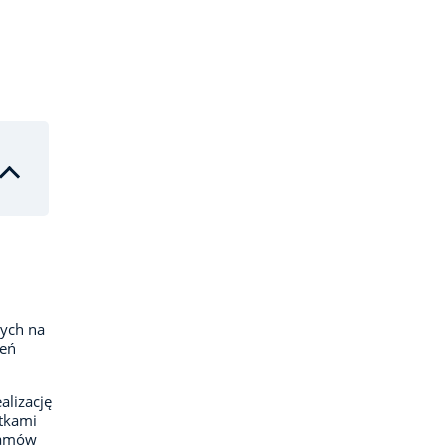
ych na
ień
lizację
tkami
ramów