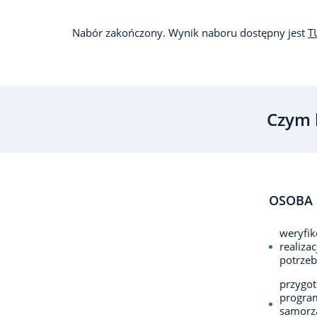
Nabór zakończony. Wynik naboru dostępny jest
T
Czym 
OSOBA 
weryfi
realiza
potrzeb
przygot
progra
samorzą