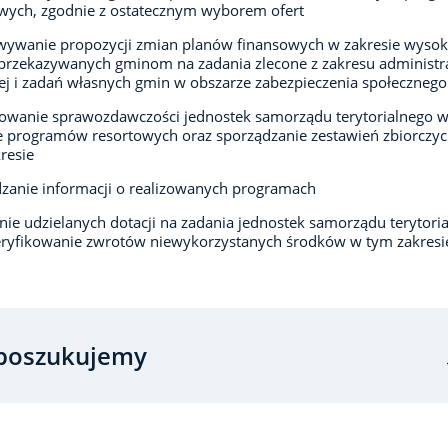
wych, zgodnie z ostatecznym wyborem ofert
ywanie propozycji zmian planów finansowych w zakresie wysok
 przekazywanych gminom na zadania zlecone z zakresu administra
j i zadań własnych gmin w obszarze zabezpieczenia społecznego
owanie sprawozdawczości jednostek samorządu terytorialnego 
e programów resortowych oraz sporządzanie zestawień zbiorczy
resie
zanie informacji o realizowanych programach
anie udzielanych dotacji na zadania jednostek samorządu terytori
ryfikowanie zwrotów niewykorzystanych środków w tym zakresi
poszukujemy