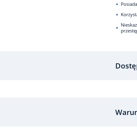
Posiada
Korzyst
Nieska
przest
Dostę
Warun