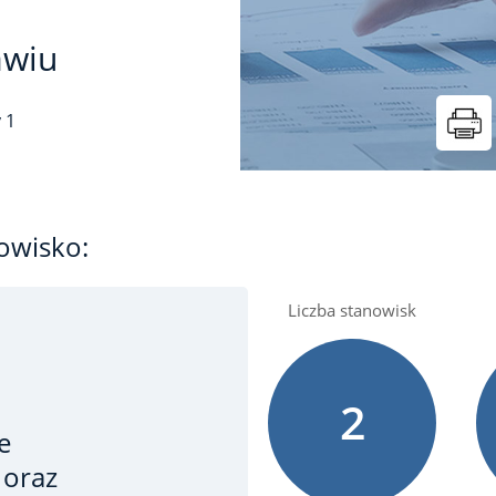
awiu
y
1
owisko:
Liczba stanowisk
2
e
 oraz