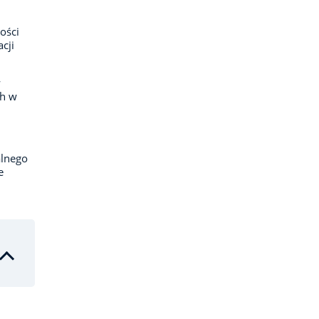
ości
cji
w
ch w
alnego
e