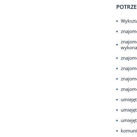
POTRZE
Wykszta
znajomo
znajomo
wykona
znajom
znajom
znajom
znajomo
umiejęt
umiejęt
umiejęt
komuni