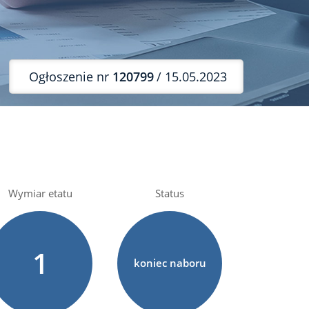
Ogłoszenie nr
120799
/ 15.05.2023
Wymiar etatu
Status
1
koniec naboru