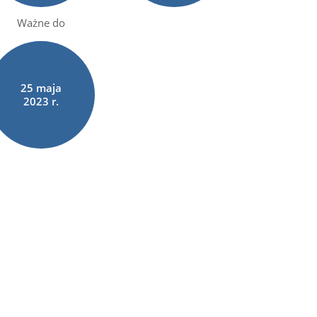
Ważne do
25
maja
2023 r.