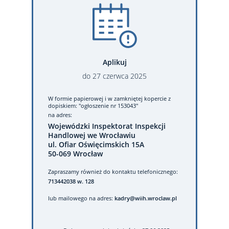
Aplikuj
do
27
czerwca
2025
W formie papierowej
i w zamkniętej kopercie z
dopiskiem: "ogłoszenie nr 153043"
na adres:
Wojewódzki Inspektorat Inspekcji
Handlowej we Wrocławiu
ul. Ofiar Oświęcimskich 15A
50-069 Wrocław
Zapraszamy również do kontaktu telefonicznego:
713442038 w. 128
lub mailowego na adres:
kadry@wiih.wroclaw.pl