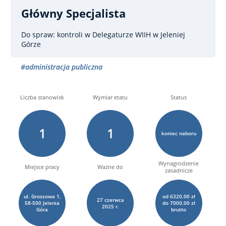
Główny Specjalista
Do spraw: kontroli
w Delegaturze WIIH w Jeleniej
Górze
#administracja publiczna
Liczba stanowisk
Wymiar etatu
Status
1
1
koniec naboru
Wynagrodzenie
Miejsce pracy
Ważne do
zasadnicze
ul. Groszowa 1,
od 6320,00 zł
27
czerwca
58-500 Jelenia
do 7000,00 zł
2025 r.
Góra
brutto