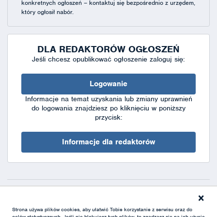
konkretnych ogłoszeń – kontaktuj się bezpośrednio z urzędem,
który ogłosił nabór.
DLA REDAKTORÓW OGŁOSZEŃ
Jeśli chcesz opublikować ogłoszenie zaloguj się:
Logowanie
Informacje na temat uzyskania lub zmiany uprawnień
do logowania znajdziesz po kliknięciu w poniższy
przycisk:
Informacje dla redaktorów
×
Deklaracja dostępności
|
Polityka prywatności
|
XML
Strona używa plików cookies, aby ułatwić Tobie korzystanie z serwisu oraz do
celów statystycznych. Jeśli nie blokujesz tych plików, to zgadzasz się na ich użycie