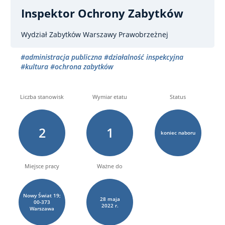
Inspektor Ochrony Zabytków
Wydział Zabytków Warszawy Prawobrzeżnej
#administracja publiczna
#działalność inspekcyjna
#kultura
#ochrona zabytków
Liczba stanowisk
Wymiar etatu
Status
2
1
koniec naboru
Miejsce pracy
Ważne do
Nowy Świat 19;
28
maja
00-373
2022 r.
Warszawa