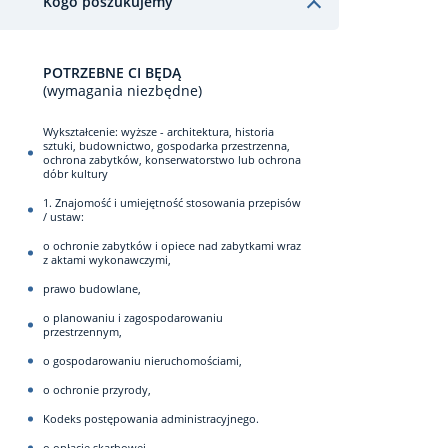
Kogo poszukujemy
POTRZEBNE CI BĘDĄ
(wymagania niezbędne)
Wykształcenie: wyższe - architektura, historia
sztuki, budownictwo, gospodarka przestrzenna,
ochrona zabytków, konserwatorstwo lub ochrona
dóbr kultury
1. Znajomość i umiejętność stosowania przepisów
/ ustaw:
o ochronie zabytków i opiece nad zabytkami wraz
z aktami wykonawczymi,
prawo budowlane,
o planowaniu i zagospodarowaniu
przestrzennym,
o gospodarowaniu nieruchomościami,
o ochronie przyrody,
Kodeks postępowania administracyjnego.
o opłacie skarbowej,