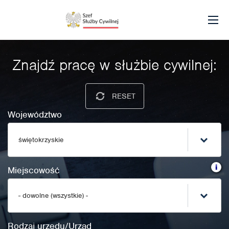
Znajdź pracę w służbie cywilnej:
RESET
Województwo
świętokrzyskie
i
Miejscowość
- dowolne (wszystkie) -
Rodzaj urzędu/Urząd