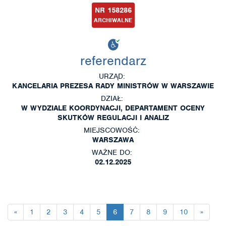
NR 158286
ARCHIWALNE
referendarz
URZĄD:
KANCELARIA PREZESA RADY MINISTRÓW W WARSZAWIE
DZIAŁ:
W WYDZIALE KOORDYNACJI, DEPARTAMENT OCENY
SKUTKÓW REGULACJI I ANALIZ
MIEJSCOWOŚĆ:
WARSZAWA
WAŻNE DO:
02.12.2025
«
1
2
3
4
5
6
7
8
9
10
»